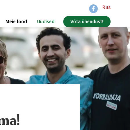
Rus
Meie lood
Uudised
Võta ühendust!
ma!