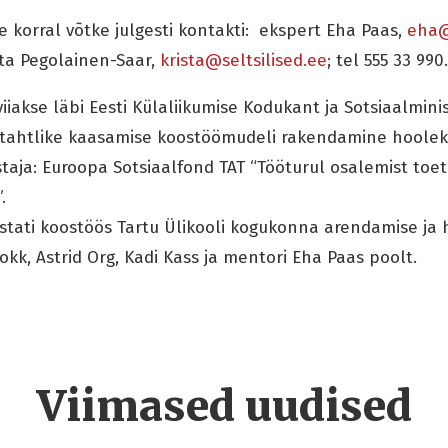
 korral võtke julgesti kontakti: ekspert Eha Paas,
eha@
ista Pegolainen-Saar,
krista@seltsilised.ee
; tel 555 33 990.
iiakse läbi Eesti Külaliikumise Kodukant ja Sotsiaalmini
atahtlike kaasamise koostöömudeli rakendamine hoole
staja: Euroopa Sotsiaalfond TAT “Tööturul osalemist toe
.
ati koostöös Tartu Ülikooli kogukonna arendamise ja 
Kokk, Astrid Org, Kadi Kass ja mentori Eha Paas poolt.
Viimased uudised