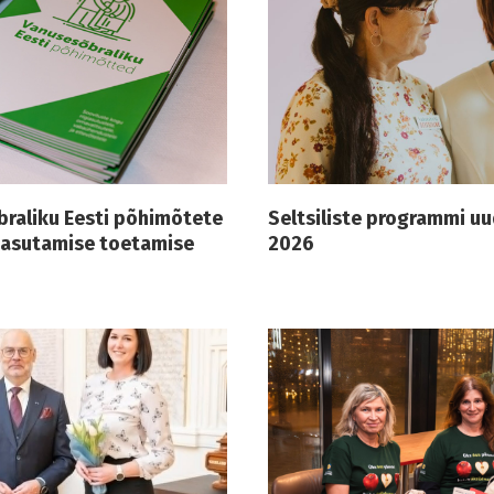
braliku Eesti põhimõtete
Seltsiliste programmi uud
kasutamise toetamise
2026