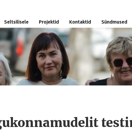
Seltsilisele
Projektid
Kontaktid
Sündmused
gukonnamudelit testi