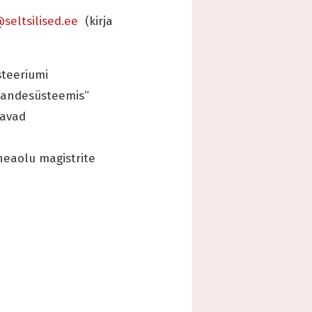
seltsilised.ee
(kirja
steeriumi
kandesüsteemis“
tavad
heaolu magistrite