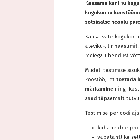
K
aasame kuni 10 kog
kogukonna koostöömude
sotsiaalse heaolu par
Kaasatvate kogukonna
aleviku-, linnaasumi
t
meiega ühendust võtt
Mudeli testimise sisu
koostöö, et
toetada k
märkamine
ning kestl
saad täpsemalt tutvu
Testimise perioodi aj
kohapealne prot
vabatahtlike sel