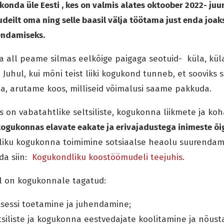
ukonda
üle
Eesti
, kes on valmis alates oktoober 2022- juu
ilt oma ning selle baasil välja töötama just enda joak
endamiseks.
 all peame silmas eelk
õige paigaga seotu
id- k
üla, kül
. Juhul, kui mõni teist liiki kogukond tunneb, et sooviks 
a, arutame koos, milliseid võimalusi saame pakkuda.
ks on vabatahtlike seltsiliste, kogukonna liikmete ja ko
ogukonnas elavate eakate ja erivajadustega inimeste õi
iku kogukonna toimimine sotsiaalse heaolu suurendami
da siin:
Kogukondliku koostöömudeli teejuhis
.
al on kogukonnale tagatud:
sessi toetamine ja juhendamine;
tsiliste ja kogukonna eestvedajate koolitamine ja nõus