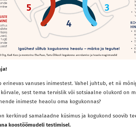
ja!
erinevas vanuses inimestest. Vahel juhtub, et nii mõnig
kõrvale, sest tema tervislik või sotsiaalne olukord on 
 nende inimeste heaolu oma kogukonnas?
on kerkinud samalaadne küsimus ja kogukond soovib tee
na koostöömudeli testimisel.