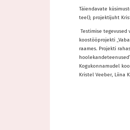
Täiendavate küsimuste
teel); projektijuht Kr
Testimise tegevused v
koostööprojekti „Vab
raames. Projekti raha
hoolekandeteenused”
Kogukonnamudel koost
Kristel Veeber, Liina 