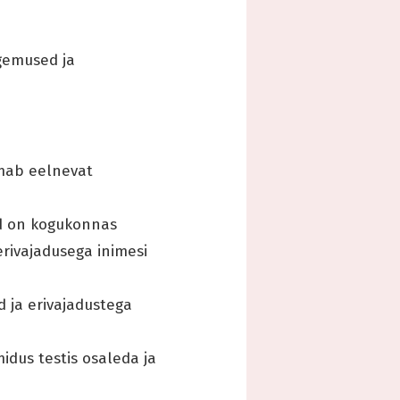
gemused ja
mab eelnevat
d on kogukonnas
erivajadusega inimesi
 ja erivajadustega
dus testis osaleda ja