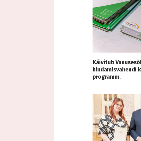
Käivitub Vanusesõ
hindamisvahendi 
programm.