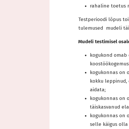
rahaline toetus 
Testperioodi lõpus t
tulemused mudeli tä
Mudeli testimisel osa
kogukond omab e
koostöökogemust
kogukonnas on o
kokku leppinud, 
aidata;
kogukonnas on o
täiskasvanud ela
kogukonnas on ol
selle käigus olla