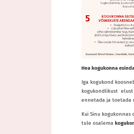
Hea kogukonna esinda
Iga kogukond koosneb 
kogukondlikust elust 
ennetada ja toetada
Kui Sinu kogukonnas 
tule osalema
kogukon