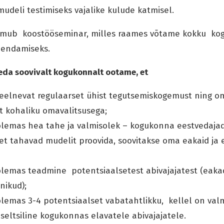
mudeli testimiseks vajalike kulude katmisel.
oimub koostööseminar, milles raames võtame kokku ko
iendamiseks.
leda soovivalt kogukonnalt ootame, et
elnevat regulaarset ühist tegutsemiskogemust ning o
 kohaliku omavalitsusega;
lemas hea tahe ja valmisolek – kogukonna eestvedaja
et tahavad mudelit proovida, soovitakse oma eakaid ja 
lemas teadmine potentsiaalsetest abivajajatest (eakad
nikud);
emas 3-4 potentsiaalset vabatahtlikku, kellel on valmi
 seltsiline kogukonnas elavatele abivajajatele.