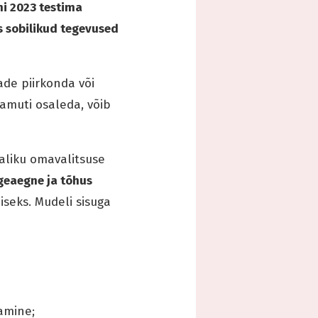
ni 2023 testima
s sobilikud tegevused
ade piirkonda või
samuti osaleda, võib
haliku omavalitsuse
geaegne ja tõhus
seks. Mudeli sisuga
tamine;