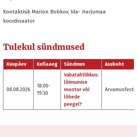
Kontaktisik Marion Bobkov, Ida- Harjumaa
koordinaator
Tulekul sündmused
Kuupäev
Kellaaeg
Sündmus
Asukoht
Vabatahtlikkus:
lõimumise
18:00-
08.08.2026
mootor või
Arvamusfestiv
19:30
lõhede
peegel?