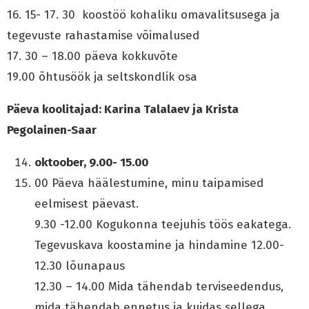
16. 15- 17. 30 koostöö kohaliku omavalitsusega ja
tegevuste rahastamise võimalused
17. 30 – 18.00 päeva kokkuvõte
19.00 õhtusöök ja seltskondlik osa
Päeva koolitajad: Karina Talalaev ja Krista
Pegolainen-Saar
oktoober, 9.00- 15.00
00 Päeva häälestumine, minu taipamised
eelmisest päevast.
9.30 -12.00 Kogukonna teejuhis töös eakatega.
Tegevuskava koostamine ja hindamine 12.00-
12.30 lõunapaus
12.30 – 14.00 Mida tähendab terviseedendus,
mida tähendab ennetus ja kuidas sellega