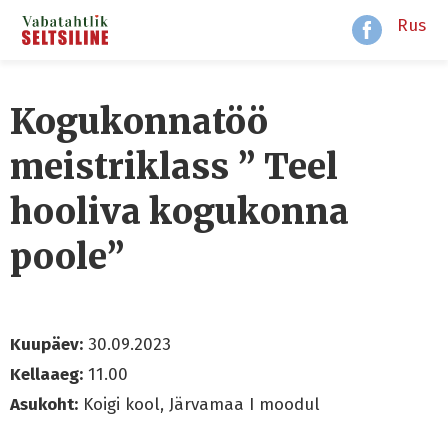
Rus
Kogukonnatöö
meistriklass ” Teel
hooliva kogukonna
poole”
Kuupäev:
30.09.2023
Kellaaeg:
11.00
Asukoht:
Koigi kool, Järvamaa I moodul