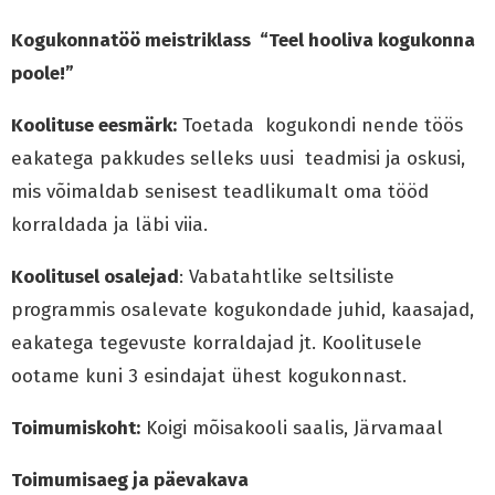
Kogukonnatöö meistriklass “Teel hooliva kogukonna
poole!”
Koolituse eesmärk:
Toetada kogukondi nende töös
eakatega pakkudes selleks uusi teadmisi ja oskusi,
mis võimaldab senisest teadlikumalt oma tööd
korraldada ja läbi viia.
Koolitusel osalejad
: Vabatahtlike seltsiliste
programmis osalevate kogukondade juhid, kaasajad,
eakatega tegevuste korraldajad jt. Koolitusele
ootame kuni 3 esindajat ühest kogukonnast.
Toimumiskoht:
Koigi mõisakooli saalis, Järvamaal
Toimumisaeg ja päevakava