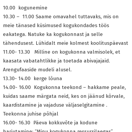
10.00 kogunemine
10.30 – 11.00 Saame omavahel tuttavaks, mis on
meie tänased küsimused kogukondades töös
eakatega. Natuke ka kogukonnast ja selle
tähendusest. Lühidalt meie kolmest koolituspäevast
11.00- 13.30 Milline on kogukonna valmisolek, et
kaasata vabatahtlikke ja toetada abivajajaid.
Arengufaaside mudeli alusel.
13.30- 14.00 kerge lõuna
14.00- 16.00 Kogukonna teekond – hakkame peale,
kuidas saame märgata neid, kes on jäänud kõrvale,
kaardistamine ja vajaduse väljaselgitamine .
Teekonna juhise põhjal
16.00- 16.30 Päeva kokkuvõte ja kodune
harjutamine: “Minu kogukonna ressursilaegas”