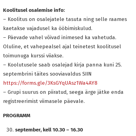
Koolitusel osalemise info:
– Koolitus on osalejatele tasuta ning selle raames
kaetakse vajadusel ka ööbimiskulud.
– Päevade vahel võivad inimesed ka vahetuda.
Oluline, et vahepealsel ajal teinetest koolitusel
toimunuga kurssi viiakse.
– Koolutusele saab osalejad kirja panna kuni 25.
septembrini täites sooviavaldus SIIN
https://forms.gle/3KsGYqUAsz1Wa4AY8
– Grupi suurus on piiratud, seega ärge jätke enda
registreerimist viimasele päevale.
PROGRAMM
september, kell 10.30 – 16.30