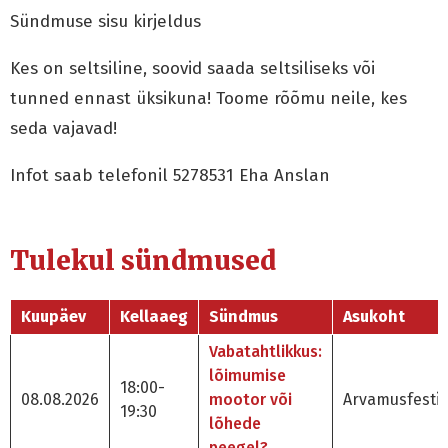
Sündmuse sisu kirjeldus
Kes on seltsiline, soovid saada seltsiliseks või
tunned ennast üksikuna! Toome rõõmu neile, kes
seda vajavad!
Infot saab telefonil 5278531 Eha Anslan
Tulekul sündmused
Kuupäev
Kellaaeg
Sündmus
Asukoht
Vabatahtlikkus:
lõimumise
18:00-
08.08.2026
mootor või
Arvamusfestiv
19:30
lõhede
peegel?