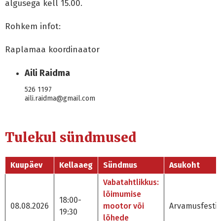
algusega kell 15.00.
Rohkem infot:
Raplamaa koordinaator
Aili Raidma
526 1197
aili.raidma@gmail.com
Tulekul sündmused
Kuupäev
Kellaaeg
Sündmus
Asukoht
Vabatahtlikkus:
lõimumise
18:00-
08.08.2026
mootor või
Arvamusfestiv
19:30
lõhede