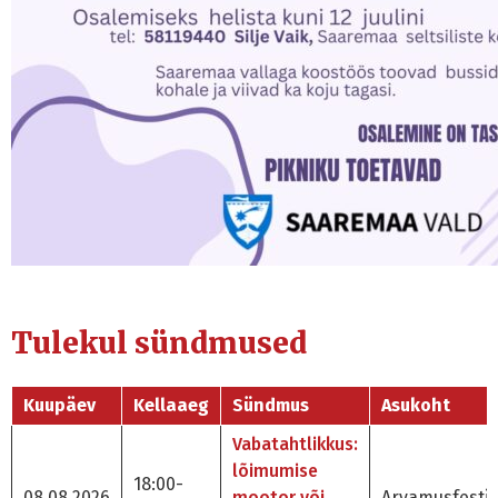
Tulekul sündmused
Kuupäev
Kellaaeg
Sündmus
Asukoht
Vabatahtlikkus:
lõimumise
18:00-
08.08.2026
mootor või
Arvamusfestiv