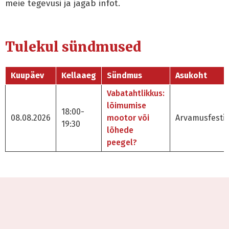
meie tegevusi ja jagab infot.
Tulekul sündmused
Kuupäev
Kellaaeg
Sündmus
Asukoht
Vabatahtlikkus:
lõimumise
18:00-
08.08.2026
mootor või
Arvamusfestiv
19:30
lõhede
peegel?