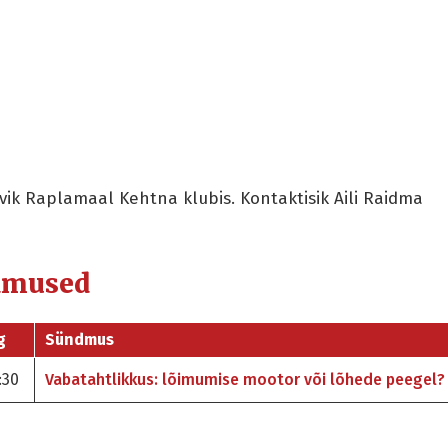
i
hvik Raplamaal Kehtna klubis. Kontaktisik Aili Raidma
dmused
g
Sündmus
:30
Vabatahtlikkus: lõimumise mootor või lõhede peegel?