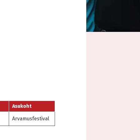
Asukoht
Arvamusfestival