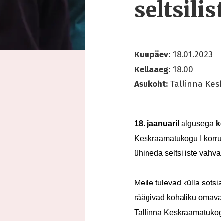
seltsil
Kuupäev:
18.01.2023
Kellaaeg:
18.00
Asukoht:
Tallinna Ke
18. jaanuaril
algusega
k
Keskraamatukogu I korrus
ühineda seltsiliste vahv
Meile tulevad külla sots
räägivad kohaliku omavali
Tallinna Keskraamatukog