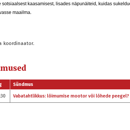
 sotsiaalsest kaasamisest, lisades näpunäiteid, kuidas sukel
vasse maailma.
a koordinaator.
dmused
g
Sündmus
:30
Vabatahtlikkus: lõimumise mootor või lõhede peegel?