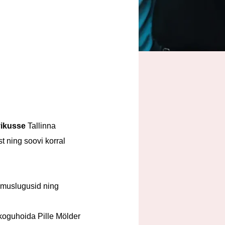
hvikusse
Tallinna
t ning soovi korral
gemuslugusid ning
koguhoida Pille Mölder