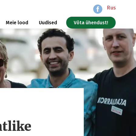
Rus
Meie lood
Uudised
Võta ühendust!
tlike