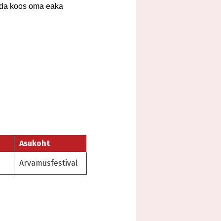
duda koos oma eaka
Asukoht
Arvamusfestival