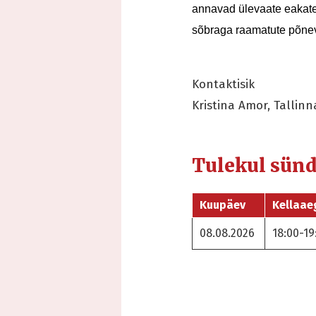
annavad ülevaate eakate
sõbraga raamatute põne
Kontaktisik
Kristina Amor, Tallinn
Tulekul sün
Kuupäev
Kellaae
08.08.2026
18:00-19