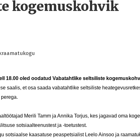
iste kogemuskohvik
skraamatukogu
ell 18.00 oled oodatud Vabatahtlike seltsiliste kogemusko
e saalis, et osa saada vabatahtlike seltsiliste heategevusretkes
a perega.
iaaltöötajad Merili Tamm ja Annika Torjus, kes jagavad oma ko
tsuse sotsiaalteenustest ja -toetustest.
u sotsiaalse kaasatuse peaspetsialist Leelo Ainsoo ja raamatu