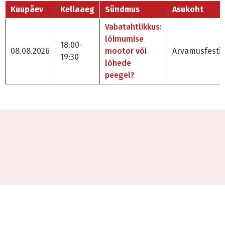
Kuupäev
Kellaaeg
Sündmus
Asukoht
Vabatahtlikkus:
lõimumise
18:00-
08.08.2026
mootor või
Arvamusfestiv
19:30
lõhede
peegel?