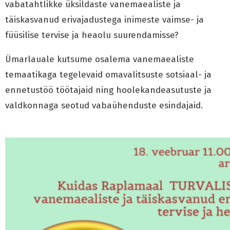
vabatahtlikke üksildaste vanemaealiste ja
täiskasvanud erivajadustega inimeste vaimse- ja
füüsilise tervise ja heaolu suurendamisse?
Ümarlauale kutsume osalema vanemaealiste
temaatikaga tegelevaid omavalitsuste sotsiaal- ja
ennetustöö töötajaid ning hoolekandeasutuste ja
valdkonnaga seotud vabaühenduste esindajaid.