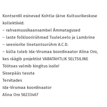
Kontserdil esinevad Kohtla-Järve Kultuurikeskuse
kollektiivid:
– rahvamuusikaansambel Ämmatagused
– laste folkloorirühmad TuuleLeelo ja Lambrine
– seeniorite linetantsurühm A.C.D.
– külla tuleb Ida-Virumaa koordinaator Alina Oro,
kes räägib projektist VABATAHTLIK SELTSILINE
Töötoas valmib kingitus issile!
Sissepääs tasuta
Tervitades
Ida-Virumaa koordinaator
Alina Oro 56233467