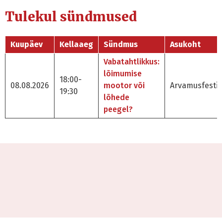
Tulekul sündmused
Kuupäev
Kellaaeg
Sündmus
Asukoht
Vabatahtlikkus:
lõimumise
18:00-
08.08.2026
mootor või
Arvamusfestiv
19:30
lõhede
peegel?