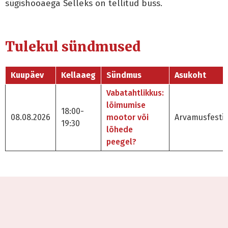
sügishooaega Selleks on tellitud buss.
Tulekul sündmused
Kuupäev
Kellaaeg
Sündmus
Asukoht
Vabatahtlikkus:
lõimumise
18:00-
08.08.2026
mootor või
Arvamusfestiv
19:30
lõhede
peegel?