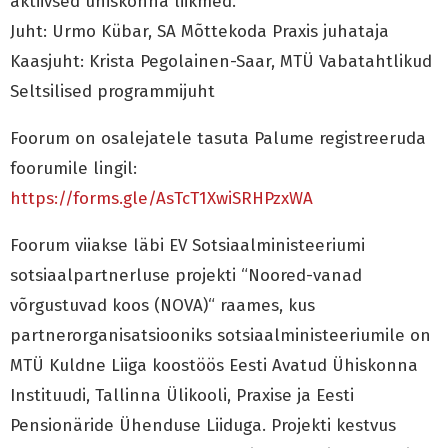
aktiivsed ühiskonna liikmed.
Juht: Urmo Kübar, SA Mõttekoda Praxis juhataja
Kaasjuht: Krista Pegolainen-Saar, MTÜ Vabatahtlikud
Seltsilised programmijuht
Foorum on osalejatele tasuta Palume registreeruda
foorumile lingil:
https://forms.gle/AsTcT1XwiSRHPzxWA
Foorum viiakse läbi EV Sotsiaalministeeriumi
sotsiaalpartnerluse projekti “Noored-vanad
võrgustuvad koos (NOVA)“ raames, kus
partnerorganisatsiooniks sotsiaalministeeriumile on
MTÜ Kuldne Liiga koostöös Eesti Avatud Ühiskonna
Instituudi, Tallinna Ülikooli, Praxise ja Eesti
Pensionäride Ühenduse Liiduga. Projekti kestvus