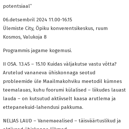
potentsiaal”
06.detsembril 2024 11.00-16.15
Ülemiste City, Öpiku konverentsikeskus, ruum
Kosmos, Valukoja 8
Programmis jagame kogemusi.
II OSA. 13.45 – 15.10 Kuidas väljakutse vastu võtta?
Arutelud vananeva ühiskonnaga seotud
probleemide üle Maailmakohviku meetodil kümnes
teemalauas, kuhu foorumi külalised – liikudes lauast
lauda – on kutsutud aktiivselt kaasa arutlema ja
ettepanekuid-lahendusi pakkuma.
NELJAS LAUD – Vanemaealised – täisväärtuslikud ja