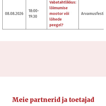
Vabatahtlikkus:
lõimumise
18:00-
08.08.2026
mootor või
Arvamusfestiv
19:30
lõhede
peegel?
Meie partnerid ja toetajad