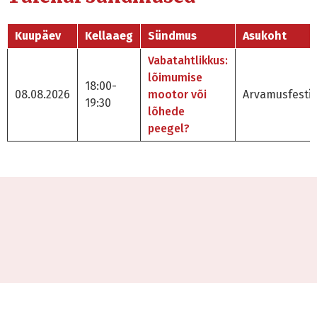
Kuupäev
Kellaaeg
Sündmus
Asukoht
Vabatahtlikkus:
lõimumise
18:00-
08.08.2026
mootor või
Arvamusfestiv
19:30
lõhede
peegel?