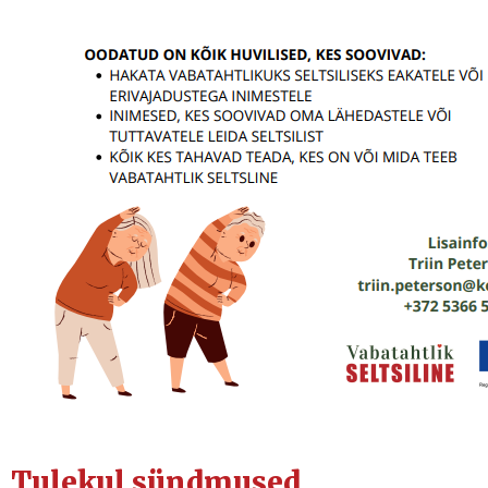
Tulekul sündmused