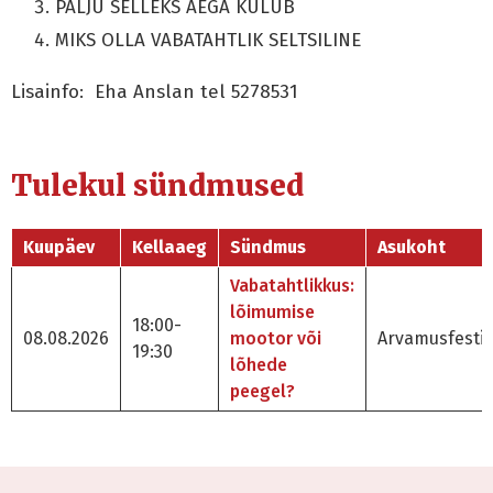
PALJU SELLEKS AEGA KULUB
MIKS OLLA VABATAHTLIK SELTSILINE
Lisainfo: Eha Anslan tel 5278531
Tulekul sündmused
Kuupäev
Kellaaeg
Sündmus
Asukoht
Vabatahtlikkus:
lõimumise
18:00-
08.08.2026
mootor või
Arvamusfestiv
19:30
lõhede
peegel?