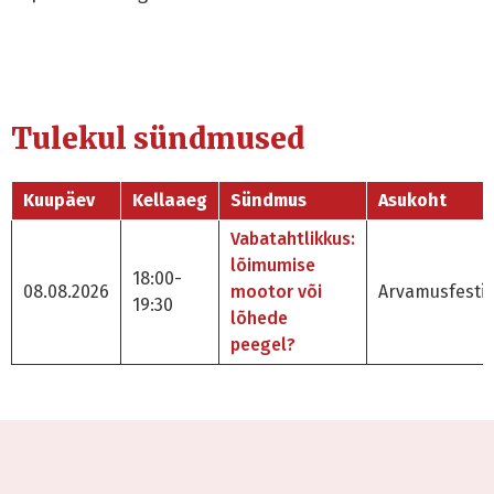
Tulekul sündmused
Kuupäev
Kellaaeg
Sündmus
Asukoht
Vabatahtlikkus:
lõimumise
18:00-
08.08.2026
mootor või
Arvamusfestiv
19:30
lõhede
peegel?