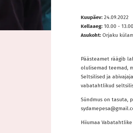
Kuupäev:
24.09.2022
Kellaaeg:
10.00 - 13.0
Asukoht:
Orjaku küla
Päästeamet räägib lah
olulisemad teemad, m
Seltsilised ja abivaj
vabatahtlikud seltsil
Sündmus on tasuta, pa
sydamepesa@gmail.
Hiiumaa Vabatahtlike 