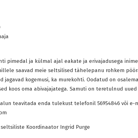
0
maja
ti pimedal ja külmal ajal eakate ja erivajadusega inime
illele saavad meie seltsilised tähelepanu rohkem pöör
ajad jagavad kogemusi, ka murekohti. Oodatud on osale
ised koos oma abivajajatega. Samuti on teretulnud uued
lun teavitada enda tulekust telefonil 56954846 või e-
com
seltsiliste Koordinaator Ingrid Purge