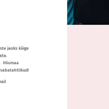
ste jaoks kõige
ata.
ma Hiiumaa
 vabatahtlikud!
mail