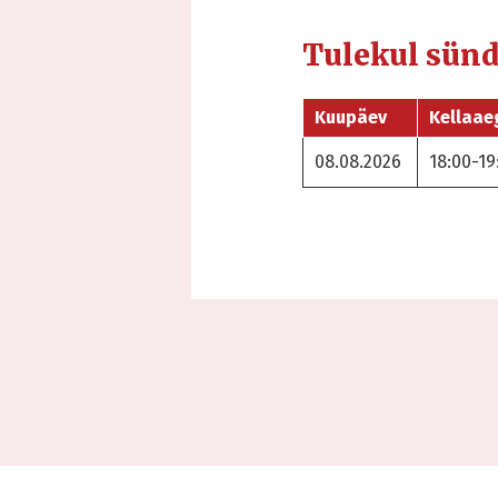
Tulekul sün
Kuupäev
Kellaae
08.08.2026
18:00-19