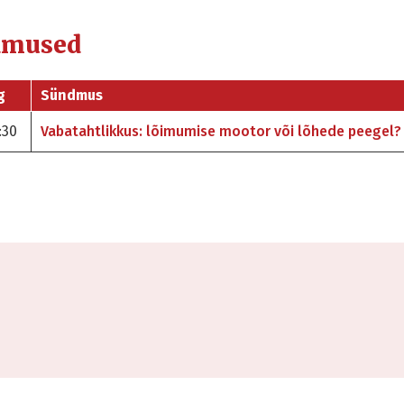
dmused
g
Sündmus
:30
Vabatahtlikkus: lõimumise mootor või lõhede peegel?