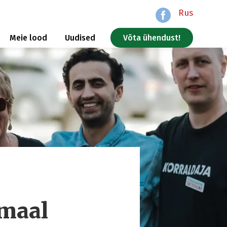
Rus
Meie lood
Uudised
Võta ühendust!
umaal