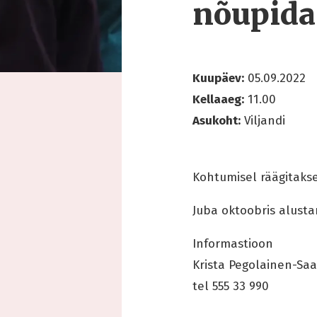
nõupid
Kuupäev:
05.09.2022
Kellaaeg:
11.00
Asukoht:
Viljandi
Kohtumisel räägitaks
Juba oktoobris alust
Informastioon
Krista Pegolainen-Saa
tel 555 33 990