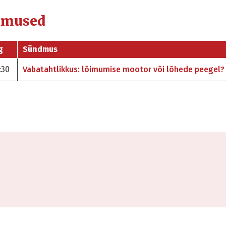
dmused
g
Sündmus
:30
Vabatahtlikkus: lõimumise mootor või lõhede peegel?