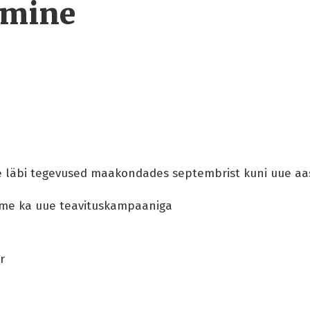
amine
e läbi tegevused maakondades septembrist kuni uue aas
ame ka uue teavituskampaaniga
r