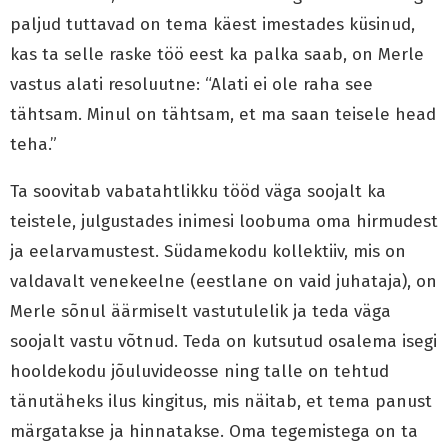
paljud tuttavad on tema käest imestades küsinud,
kas ta selle raske töö eest ka palka saab, on Merle
vastus alati resoluutne: “Alati ei ole raha see
tähtsam. Minul on tähtsam, et ma saan teisele head
teha.”
Ta soovitab vabatahtlikku tööd väga soojalt ka
teistele, julgustades inimesi loobuma oma hirmudest
ja eelarvamustest. Südamekodu kollektiiv, mis on
valdavalt venekeelne (eestlane on vaid juhataja), on
Merle sõnul äärmiselt vastutulelik ja teda väga
soojalt vastu võtnud. Teda on kutsutud osalema isegi
hooldekodu jõuluvideosse ning talle on tehtud
tänutäheks ilus kingitus, mis näitab, et tema panust
märgatakse ja hinnatakse. Oma tegemistega on ta