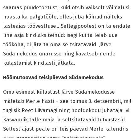
saamas puudetoetust, kuid otsib vaikselt võimalusi
naasta ka palgatööle, olles juba käinud näiteks
lasteaias töövestlusel. Sellegipoolest on ta endale
ühe asja kindlaks teinud: isegi kui ta leiab uue
töökoha, ei jäta ta oma seltsitatavaid Järve
Südamekodus unarusse ning kavatseb nende
külastamist kindlasti jätkata
.
Rõõmutoovad teisipäevad Südamekodus
Oma esimest külastust Järve Südamekodusse
mäletab Merle hästi – see toimus 3. detsembril, mil
tugiisik Reet Liivamägi ning hooldekodu juhataja Ivi
Kasvandik talle maja ja seltsitatavaid tutvustasid.
Sellest ajast peale on teisipäevad Merle kalendris