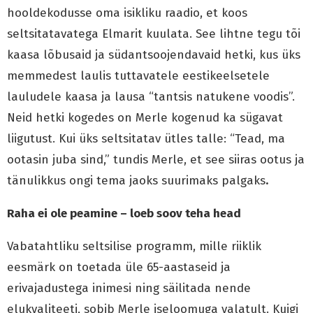
hooldekodusse oma isikliku raadio, et koos
seltsitatavatega Elmarit kuulata. See lihtne tegu tõi
kaasa lõbusaid ja südantsoojendavaid hetki, kus üks
memmedest laulis tuttavatele eestikeelsetele
lauludele kaasa ja lausa “tantsis natukene voodis”.
Neid hetki kogedes on Merle kogenud ka sügavat
liigutust. Kui üks seltsitatav ütles talle: “Tead, ma
ootasin juba sind,” tundis Merle, et see siiras ootus ja
tänulikkus ongi tema jaoks suurimaks palgaks
.
Raha ei ole peamine – loeb soov teha head
Vabatahtliku seltsilise programm, mille riiklik
eesmärk on toetada üle 65-aastaseid ja
erivajadustega inimesi ning säilitada nende
elukvaliteeti, sobib Merle iseloomuga valatult. Kuigi