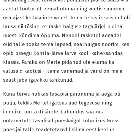
aastat tööturult eemal olema ning veetis suurema
osa ajast koduseinte vahel. Tema tervislik seisund oli
lausa nii tõsine, et raske haiguse tagajärjel pidi ta
uuesti kõndima õppima
.
Nendel rasketel aegadel
olid talle toeks tema lapsed, sealhulgas noorim, kes
õpib praegu Kohtla-Järve Järve kooli kaheksandas
klassis. Paraku on Merle pidanud üle elama ka
valusaid kaotusi – tema vanemad ja vend on meie
seast juba igavikku lahkunud.
Kuna tervis hakkas tasapisi paranema ja aega oli
palju, tekkis Merlel igatsus uue tegevuse ning
inimliku kontakti järele. Lahendus saabus
ootamatult: tavalisel poeskäigul kohalikus Grossi
poes jäi talle teadetetahvlil silma eestikeelne