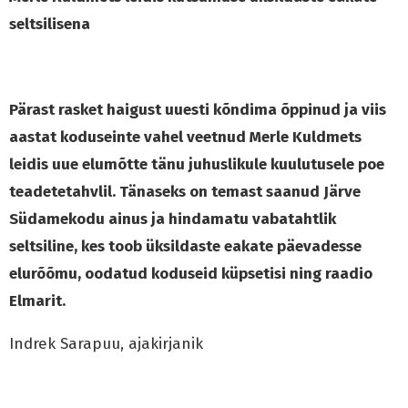
seltsilisena
Pärast rasket haigust uuesti kõndima õppinud ja viis
aastat koduseinte vahel veetnud Merle Kuldmets
leidis uue elumõtte tänu juhuslikule kuulutusele poe
teadetetahvlil. Tänaseks on temast saanud Järve
Südamekodu ainus ja hindamatu vabatahtlik
seltsiline, kes toob üksildaste eakate päevadesse
elurõõmu, oodatud koduseid küpsetisi ning raadio
Elmarit.
Indrek Sarapuu, ajakirjanik