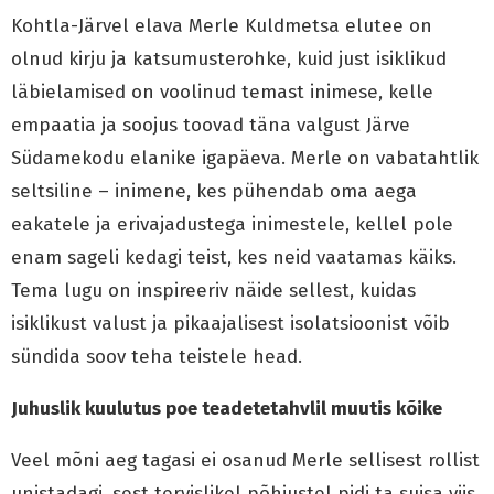
Kohtla-Järvel elava Merle Kuldmetsa elutee on
olnud kirju ja katsumusterohke, kuid just isiklikud
läbielamised on voolinud temast inimese, kelle
empaatia ja soojus toovad täna valgust Järve
Südamekodu elanike igapäeva. Merle on vabatahtlik
seltsiline – inimene, kes pühendab oma aega
eakatele ja erivajadustega inimestele, kellel pole
enam sageli kedagi teist, kes neid vaatamas käiks.
Tema lugu on inspireeriv näide sellest, kuidas
isiklikust valust ja pikaajalisest isolatsioonist võib
sündida soov teha teistele head.
Juhuslik kuulutus poe teadetetahvlil muutis kõike
Veel mõni aeg tagasi ei osanud Merle sellisest rollist
unistadagi, sest tervislikel põhjustel pidi ta suisa viis