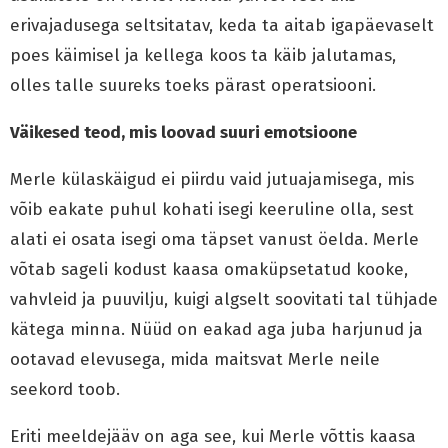
erivajadusega seltsitatav, keda ta aitab igapäevaselt
poes käimisel ja kellega koos ta käib jalutamas,
olles talle suureks toeks pärast operatsiooni.
Väikesed teod, mis loovad suuri emotsioone
Merle külaskäigud ei piirdu vaid jutuajamisega, mis
võib eakate puhul kohati isegi keeruline olla, sest
alati ei osata isegi oma täpset vanust öelda. Merle
võtab sageli kodust kaasa omaküpsetatud kooke,
vahvleid ja puuvilju, kuigi algselt soovitati tal tühjade
kätega minna. Nüüd on eakad aga juba harjunud ja
ootavad elevusega, mida maitsvat Merle neile
seekord toob.
Eriti meeldejääv on aga see, kui Merle võttis kaasa