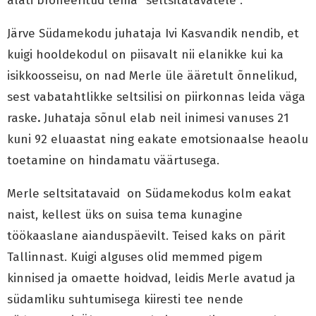
alati broneeritud tema “seltsitatavatele”.
Järve Südamekodu juhataja Ivi Kasvandik nendib, et
kuigi hooldekodul on piisavalt nii elanikke kui ka
isikkoosseisu, on nad Merle üle ääretult õnnelikud,
sest vabatahtlikke seltsilisi on piirkonnas leida väga
raske
.
Juhataja sõnul elab neil inimesi vanuses 21
kuni 92 eluaastat ning eakate emotsionaalse heaolu
toetamine on hindamatu väärtusega.
Merle seltsitatavaid on Südamekodus kolm eakat
naist, kellest üks on suisa tema kunagine
töökaaslane aianduspäevilt. Teised kaks on pärit
Tallinnast. Kuigi alguses olid memmed pigem
kinnised ja omaette hoidvad, leidis Merle avatud ja
südamliku suhtumisega kiiresti tee nende