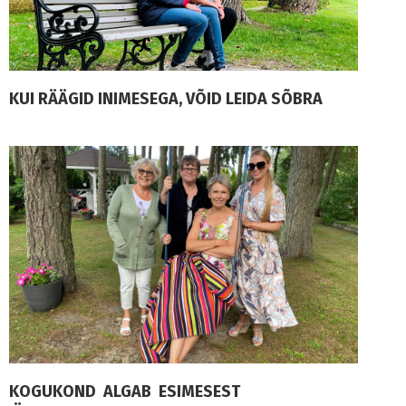
KUI RÄÄGID INIMESEGA, VÕID LEIDA SÕBRA
KOGUKOND ALGAB ESIMESEST