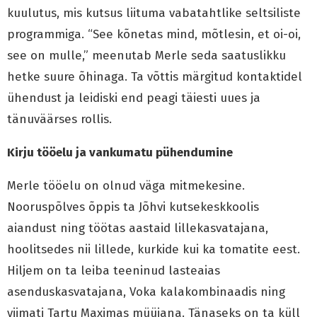
kuulutus, mis kutsus liituma vabatahtlike seltsiliste
programmiga. “See kõnetas mind, mõtlesin, et oi-oi,
see on mulle,” meenutab Merle seda saatuslikku
hetke suure õhinaga. Ta võttis märgitud kontaktidel
ühendust ja leidiski end peagi täiesti uues ja
tänuväärses rollis.
Kirju tööelu ja vankumatu pühendumine
Merle tööelu on olnud väga mitmekesine.
Nooruspõlves õppis ta Jõhvi kutsekeskkoolis
aiandust ning töötas aastaid lillekasvatajana,
hoolitsedes nii lillede, kurkide kui ka tomatite eest.
Hiljem on ta leiba teeninud lasteaias
asenduskasvatajana, Voka kalakombinaadis ning
viimati Tartu Maximas müüjana. Tänaseks on ta küll