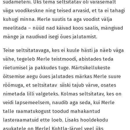
südameteni. Üks tema seltsitatav oli varasemalt
väga voodikeskne ning teised arvasid, et ta ei tahagi
kuhugi minna. Merle suutis ta aga voodist välja
meelitada – nüüd nad käivad koos saalis, mängivad
mänge ja naudivad isegi õues jalutamist.
Teise seltsitatavaga, kes ei kuule hästi ja näeb väga
vähe, tegeleb Merle teistmoodi, abistades teda
riietumisel ja pakkudes tuge. Märtsikellukeste
õitsemise aegu õues jalutades märkas Merle suure
rõõmuga, et seltsitatav siiski tajub värve, osates
nimetada lilli valgeteks. Kolmas seltsitatav, kes on
veidi lapsemeelsem, naudib aga seda, kui Merle
talle raamatukogust toodud mahakantud
lasteraamatuid ette loeb. Lisaks hooldekodu
asukatele on Merlel Kohtla-Järvel veel üks