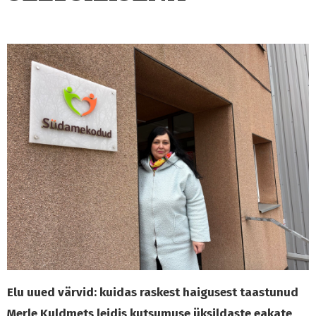
Elu uued värvid: kuidas raskest haigusest taastunud
Merle Kuldmets leidis kutsumuse üksildaste eakate