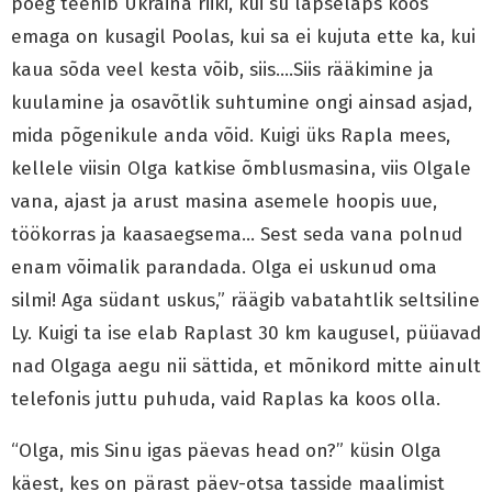
poeg teenib Ukraina riiki, kui su lapselaps koos
emaga on kusagil Poolas, kui sa ei kujuta ette ka, kui
kaua sõda veel kesta võib, siis….Siis rääkimine ja
kuulamine ja osavõtlik suhtumine ongi ainsad asjad,
mida põgenikule anda võid. Kuigi üks Rapla mees,
kellele viisin Olga katkise õmblusmasina, viis Olgale
vana, ajast ja arust masina asemele hoopis uue,
töökorras ja kaasaegsema… Sest seda vana polnud
enam võimalik parandada. Olga ei uskunud oma
silmi! Aga südant uskus,” räägib vabatahtlik seltsiline
Ly. Kuigi ta ise elab Raplast 30 km kaugusel, püüavad
nad Olgaga aegu nii sättida, et mõnikord mitte ainult
telefonis juttu puhuda, vaid Raplas ka koos olla.
“Olga, mis Sinu igas päevas head on?” küsin Olga
käest, kes on pärast päev-otsa tasside maalimist