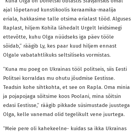
“Kuna Olga on Donetski oblastis Slavjanskis omal
ajal lõpetanud kunstikoolis keraamika-maalija
eriala, hakkasime talle otsima erialast tööd. Alguses
Raplast, hiljem Kohila lähedalt Urgelt leidsimegi
ettevõtte, kuhu Olga nüüdseks iga päev tööle
sõidab,” räägib Ly, kes paar kuud hiljem ennast
Olgale vabatahtlikuks seltsiliseks vormistas.
“Kuna mu poeg on Ukrainas tööl politseis, siis Eesti
Politsei korraldas mu ohutu jõudmise Eestisse.
Teadsin kohe sihtkohta, et see on Rapla. Oma minia
ja pojapojaga sõitsime koos Poolani, mina sõitsin
edasi Eestisse,” räägib pikkade süsimustade juustega
Olga, kelle vanemad olid tegelikult vene juurtega.
“Meie pere oli kahekeelne- kuidas sa ikka Ukrainas