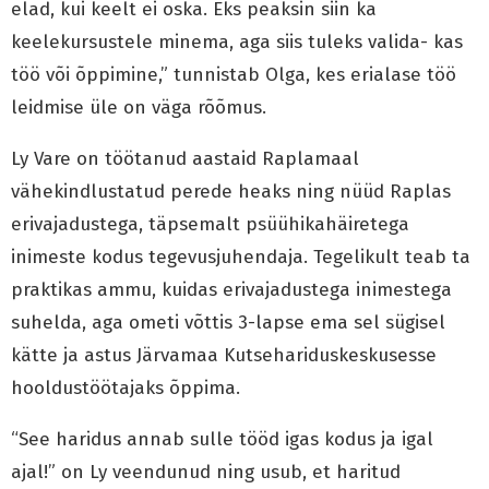
elad, kui keelt ei oska. Eks peaksin siin ka
keelekursustele minema, aga siis tuleks valida- kas
töö või õppimine,” tunnistab Olga, kes erialase töö
leidmise üle on väga rõõmus.
Ly Vare on töötanud aastaid Raplamaal
vähekindlustatud perede heaks ning nüüd Raplas
erivajadustega, täpsemalt psüühikahäiretega
inimeste kodus tegevusjuhendaja. Tegelikult teab ta
praktikas ammu, kuidas erivajadustega inimestega
suhelda, aga ometi võttis 3-lapse ema sel sügisel
kätte ja astus Järvamaa Kutsehariduskeskusesse
hooldustöötajaks õppima.
“See haridus annab sulle tööd igas kodus ja igal
ajal!” on Ly veendunud ning usub, et haritud