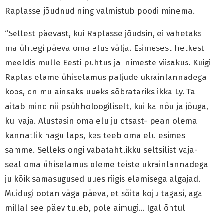
Raplasse jõudnud ning valmistub poodi minema.
“Sellest päevast, kui Raplasse jõudsin, ei vahetaks
ma ühtegi päeva oma elus välja. Esimesest hetkest
meeldis mulle Eesti puhtus ja inimeste viisakus. Kuigi
Raplas elame ühiselamus paljude ukrainlannadega
koos, on mu ainsaks uueks sõbratariks ikka Ly. Ta
aitab mind nii psühholoogiliselt, kui ka nõu ja jõuga,
kui vaja. Alustasin oma elu ju otsast- pean olema
kannatlik nagu laps, kes teeb oma elu esimesi
samme. Selleks ongi vabatahtlikku seltsilist vaja-
seal oma ühiselamus oleme teiste ukrainlannadega
ju kõik samasugused uues riigis elamisega algajad.
Muidugi ootan väga päeva, et sõita koju tagasi, aga
millal see päev tuleb, pole aimugi… Igal õhtul