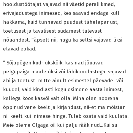
hooldustöötajat vajavad nii väetid pereliikmed,
erivajadustega inimesed, kes saavad endaga küll
hakkama, kuid tunnevad puudust tähelepanust,
toetusest ja tavalisest südamest tulevast
nõuandest. Täpselt nii, nagu ka seltsi vajavad üksi
elavad eakad.
“ Sõjapõgenikud- ükskõik, kas nad jõuavad
pelgupaiga maale üksi või lähikondlastega, vajavad
abi ja toetust mitte ainult esimestel päevadel või
kuudel, vaid kindlasti kogu esimene aasta inimest,
kellega koos kasvõi vait olla. Mina olen noorena
õppinud vene keelt ja kirjandust, nii-et ma mõistan
nii keelt kui inimese hinge. Tuleb osata vaid kuulata!
Meie oleme Olgaga oi! kui palju rääkinud…Kui su