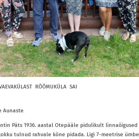
 VAEVAKÜLAST RÕÕMUKÜLA SAI
re Aunaste
ntin Päts 1936. aastal Otepääle pidulikult linnaõigused 
okku tulnud rahvale kõne pidada. Ligi 7-meetrise ümb