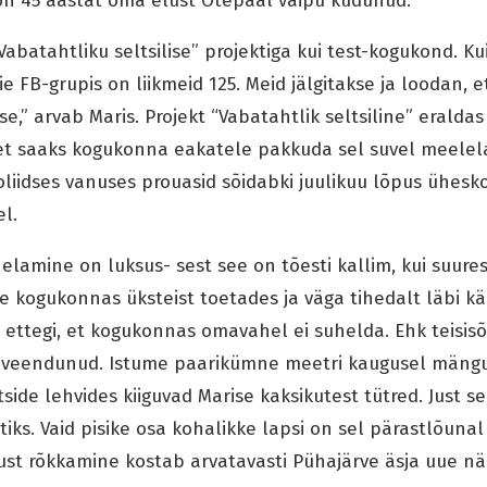
 on 45 aastat oma elust Otepääl vaipu kudunud.
“Vabatahtliku seltsilise” projektiga kui test-kogukond. K
meie FB-grupis on liikmeid 125. Meid jälgitakse ja loodan, 
se,” arvab Maris. Projekt “Vabatahtlik seltsiline” erald
 et saaks kogukonna eakatele pakkuda sel suvel meelel
oliidses vanuses prouasid sõidabki juulikuu lõpus ühes
el.
 elamine on luksus- sest see on tõesti kallim, kui suure
e kogukonnas üksteist toetades ja väga tihedalt läbi kä
a ettegi, et kogukonnas omavahel ei suhelda. Ehk teisisõn
 veendunud. Istume paarikümne meetri kaugusel mänguv
side lehvides kiiguvad Marise kaksikutest tütred. Just s
ks. Vaid pisike osa kohalikke lapsi on sel pärastlõunal 
ust rõkkamine kostab arvatavasti Pühajärve äsja uue n