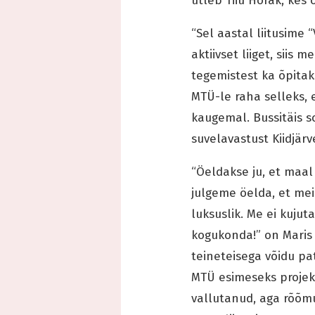
ütleb Tiiu Hõrak, kes
“Sel aastal liitusime 
aktiivset liiget, siis 
tegemistest ka õpitak
MTÜ-le raha selleks,
kaugemal. Bussitäis s
suvelavastust Kiidjärv
“Öeldakse ju, et maal
julgeme öelda, et mei
luksuslik. Me ei kujut
kogukonda!” on Maris
teineteisega võidu pat
MTÜ esimeseks projekti
vallutanud, aga rõõm