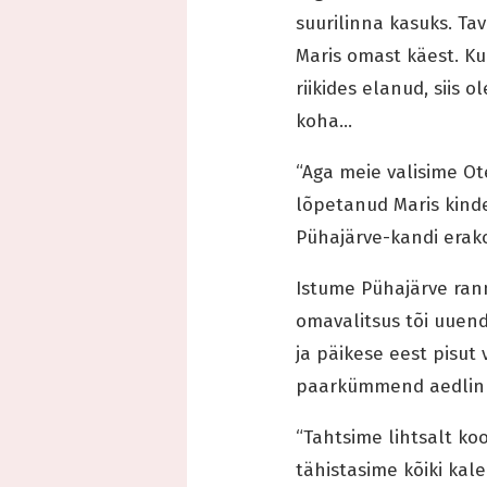
suurilinna kasuks. Tav
Maris omast käest. Ku
riikides elanud, siis
koha…
“Aga meie valisime Ot
lõpetanud Maris kind
Pühajärve-kandi erako
Istume Pühajärve rann
omavalitsus tõi uuen
ja päikese eest pisu
paarkümmend aedlinna
“Tahtsime lihtsalt ko
tähistasime kõiki kal