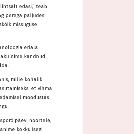
ihtsalt edasi,” teab
ng perega paljudes
kskõik missuguse
hnoloogia eriala
staku nime kandnud
lda.
nis, mille kohalik
asutamiseks, et vihma
tvedamisel moodustas
ngu.
spordipäevi noortele,
panime kokku isegi