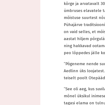
kõrge ja arvatavalt 3
ümbruses elavatele ta
mõistuse suurtest nõu
Pühajärve traditsioon
on vaid selles, et mõ
aastat hiljem põrgul
ning hakkavad ootama
peo lõppedes jälle koj
“Põgeneme nende suurü
Aedlinn üks loojatest
teiselt poolt Otepääd 
“See oli aeg, kus suv
mõnel üksikul inimese
tagasi elama on tuln