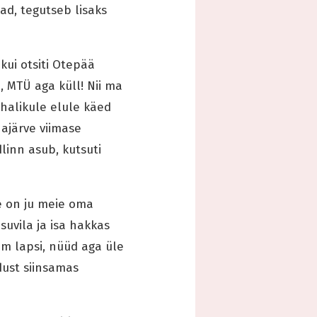
kad, tegutseb lisaks
kui otsiti Otepää
, MTÜ aga küll! Nii ma
kohalikule elule käed
hajärve viimase
inn asub, kutsuti
ee on ju meie oma
suvila ja isa hakkas
em lapsi, nüüd aga üle
dust siinsamas