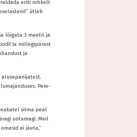
rraldada eriti rohkelt
pselasteni!” ütleb
a lõigata 3 meetri ja
di! Ja millegipärast
ahandust ja
 alusepanijatest.
llumajanduses. Pere-
 eakatel silma peal
äragi ootamagi. Meil
omasid ei jäeta,”