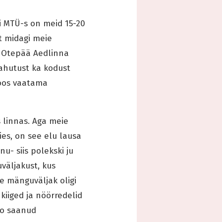
ui MTÜ-s on meid 15-20
et midagi meie
as Otepää Aedlinna
ahutust ka kodust
koos vaatama
s linnas. Aga meie
ies, on see elu lausa
u- siis polekski ju
äljakust, kus
ee mänguväljak oligi
kiiged ja nöörredelid
äo saanud