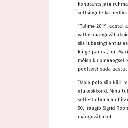
kõhutantsijate rühma,”
seltsingule ka aedlin
“Tulime 2019. aastal a
vallas mänguväljakuid
siis lubasingi entusia
külge panna,” on Mari
mõisniku omaaegsel k
poolteist sada aastat
“Meie pole siin küll 
elukeskkond. Mina tuli
sellest elumaja ehitam
50,” räägib Sigrid Rõ
mänguväljakul.