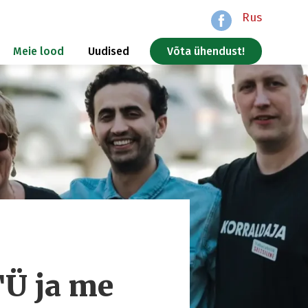
Rus
Meie lood
Uudised
Võta ühendust!
TÜ ja me