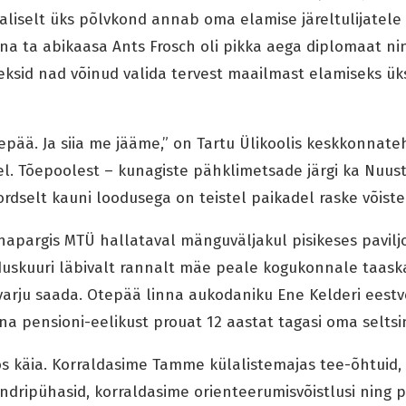
aliselt üks põlvkond annab oma elamise järeltulijatele l
na ta abikaasa Ants Frosch oli pikka aega diplomaat ni
 oleksid nad võinud valida tervest maailmast elamiseks ü
epää. Ja siia me jääme,” on Tartu Ülikoolis keskkonnate
el. Tõepoolest – kunagiste pähklimetsade järgi ka Nuu
rdselt kauni loodusega on teistel paikadel raske võiste
apargis MTÜ hallataval mänguväljakul pisikeses paviljo
duskuuri läbivalt rannalt mäe peale kogukonnale taask
t varju saada. Otepää linna aukodaniku Ene Kelderi ees
 pensioni-eelikust prouat 12 aastat tagasi oma seltsi
os käia. Korraldasime Tamme külalistemajas tee-õhtuid, 
endripühasid, korraldasime orienteerumisvõistlusi ning 