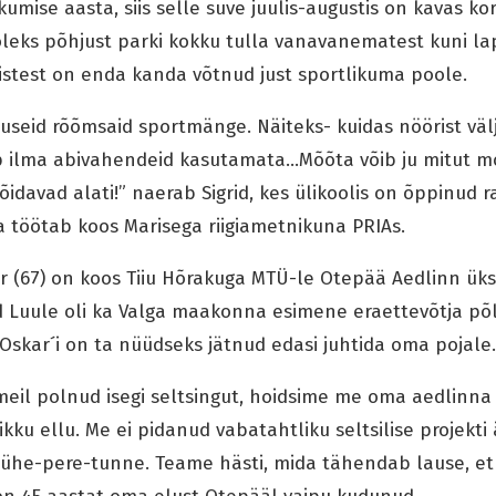
kumise aasta, siis selle suve juulis-augustis on kavas ko
 oleks põhjust parki kokku tulla vanavanematest kuni la
istest on enda kanda võtnud just sportlikuma poole.
useid rõõmsaid sportmänge. Näiteks- kuidas nöörist välj
p ilma abivahendeid kasutamata…Mõõta võib ju mitut moo
davad alati!” naerab Sigrid, kes ülikoolis on õppinud r
 töötab koos Marisega riigiametnikuna PRIAs.
 (67) on koos Tiiu Hõrakuga MTÜ-le Otepää Aedlinn üks
 Luule oli ka Valga maakonna esimene eraettevõtja põ
skar´i on ta nüüdseks jätnud edasi juhtida oma pojale.
meil polnud isegi seltsingut, hoidsime me oma aedlinna
ku ellu. Me ei pidanud vabatahtliku seltsilise projekti 
 ühe-pere-tunne. Teame hästi, mida tähendab lause, et 