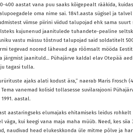
00-400 aastat vana puu saaks kõigepealt rääkida, kuida
lupoegadele oma nime sai. 1841.aasta sügisel ja talvel 
dmistest viimse piirini viidud talupojad ehk sama suurt 
ilsteks kujunenud jaanitulede tuhandete-pealine selts
isniku vastu mässu tõstnud talupojad said soldatitelt 50
ärmi tegevad noored lähevad aga rõõmsalt mööda Eestit
 järgmist jaanituld… Pühajärve kaldal elav Otepää aed
u tagasi tulla.
rituste ajaks alati kodust ära,” naerab Maris Frosch (
. Tema vanemad kolisid tollasesse suvilarajooni Pühajär
1991. aastal.
ilast aastaringseks elumajaks ehitamiseks leidus rohkel
l väga, kui keegi vana maja maha müüb. Need, kes siia
ud, naudivad head elukeskkonda üle mitme põlve ja har