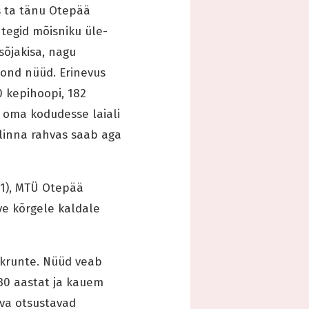
s ta tänu Otepää
tegid mõisniku üle-
sõjakisa, nagu
kond nüüd. Erinevus
0 kepihoopi, 182
 oma kodudesse laiali
linna rahvas saab aga
41), MTÜ Otepää
ve kõrgele kaldale
t krunte. Nüüd veab
 30 aastat ja kauem
va otsustavad