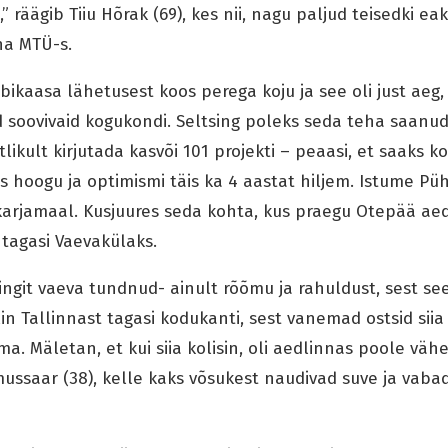
 räägib Tiiu Hõrak (69), kes nii, nagu paljud teisedki ea
na MTÜ-s.
bikaasa lähetusest koos perega koju ja see oli just aeg, 
 soovivaid kogukondi. Seltsing poleks seda teha saanud
stlikult kirjutada kasvõi 101 projekti – peaasi, et saaks 
s hoogu ja optimismi täis ka 4 aastat hiljem. Istume Pü
arjamaal. Kusjuures seda kohta, kus praegu Otepää aedl
 tagasi Vaevakülaks.
mingit vaeva tundnud- ainult rõõmu ja rahuldust, sest s
n Tallinnast tagasi kodukanti, sest vanemad ostsid siia 
a. Mäletan, et kui siia kolisin, oli aedlinnas poole väh
õmussaar (38), kelle kaks võsukest naudivad suve ja vaba