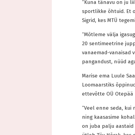
“Kuna tänavu on ju lii
sportlikke õhtuid. Et
Sigrid, kes MTÜ tegem
“Mõtleme välja igasug
20 sentimeetrine jup
vanaemad-vanaisad või
pangandust, nüüd aga
Marise ema Luule Saar
Loomaarstiks õppinud
ettevõtte OÜ Otepää O
“Veel enne seda, kui 
ning kaasasime kohalik
on juba palju aastaid