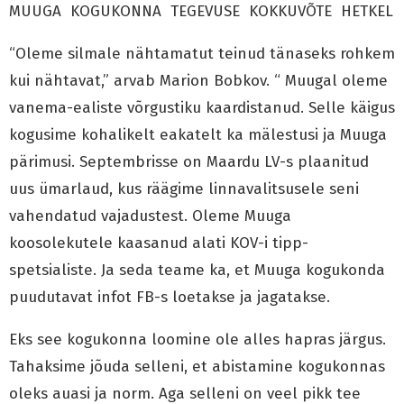
MUUGA KOGUKONNA TEGEVUSE KOKKUVÕTE HETKEL
“Oleme silmale nähtamatut teinud tänaseks rohkem
kui nähtavat,” arvab Marion Bobkov. “ Muugal oleme
vanema-ealiste võrgustiku kaardistanud. Selle käigus
kogusime kohalikelt eakatelt ka mälestusi ja Muuga
pärimusi. Septembrisse on Maardu LV-s plaanitud
uus ümarlaud, kus räägime linnavalitsusele seni
vahendatud vajadustest. Oleme Muuga
koosolekutele kaasanud alati KOV-i tipp-
spetsialiste. Ja seda teame ka, et Muuga kogukonda
puudutavat infot FB-s loetakse ja jagatakse.
Eks see kogukonna loomine ole alles hapras järgus.
Tahaksime jõuda selleni, et abistamine kogukonnas
oleks auasi ja norm. Aga selleni on veel pikk tee