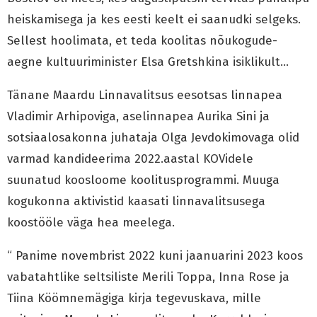
heiskamisega ja kes eesti keelt ei saanudki selgeks.
Sellest hoolimata, et teda koolitas nõukogude-
aegne kultuuriminister Elsa Gretshkina isiklikult…
Tänane Maardu Linnavalitsus eesotsas linnapea
Vladimir Arhipoviga, aselinnapea Aurika Sini ja
sotsiaalosakonna juhataja Olga Jevdokimovaga olid
varmad kandideerima 2022.aastal KOVidele
suunatud koosloome koolitusprogrammi. Muuga
kogukonna aktivistid kaasati linnavalitsusega
koostööle väga hea meelega.
“ Panime novembrist 2022 kuni jaanuarini 2023 koos
vabatahtlike seltsiliste Merili Toppa, Inna Rose ja
Tiina Köömnemägiga kirja tegevuskava, mille