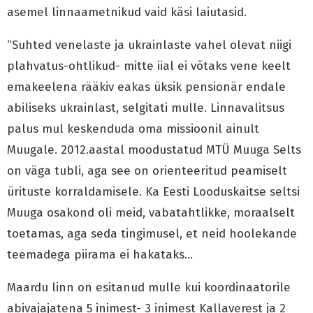
asemel linnaametnikud vaid käsi laiutasid.
“Suhted venelaste ja ukrainlaste vahel olevat niigi
plahvatus-ohtlikud- mitte iial ei võtaks vene keelt
emakeelena rääkiv eakas üksik pensionär endale
abiliseks ukrainlast, selgitati mulle. Linnavalitsus
palus mul keskenduda oma missioonil ainult
Muugale. 2012.aastal moodustatud MTÜ Muuga Selts
on väga tubli, aga see on orienteeritud peamiselt
ürituste korraldamisele. Ka Eesti Looduskaitse seltsi
Muuga osakond oli meid, vabatahtlikke, moraalselt
toetamas, aga seda tingimusel, et neid hoolekande
teemadega piirama ei hakataks…
Maardu linn on esitanud mulle kui koordinaatorile
abivajajatena 5 inimest- 3 inimest Kallaverest ja 2