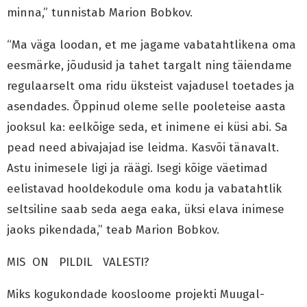
minna,” tunnistab Marion Bobkov.
“Ma väga loodan, et me jagame vabatahtlikena oma
eesmärke, jõudusid ja tahet targalt ning täiendame
regulaarselt oma ridu üksteist vajadusel toetades ja
asendades. Õppinud oleme selle pooleteise aasta
jooksul ka: eelkõige seda, et inimene ei küsi abi. Sa
pead need abivajajad ise leidma. Kasvõi tänavalt.
Astu inimesele ligi ja räägi. Isegi kõige väetimad
eelistavad hooldekodule oma kodu ja vabatahtlik
seltsiline saab seda aega eaka, üksi elava inimese
jaoks pikendada,” teab Marion Bobkov.
MIS ON PILDIL VALESTI?
Miks kogukondade koosloome projekti Muugal-