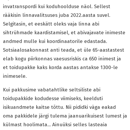
invatranspordi kui koduhoolduse näol. Sellest
rääkisin linnavalitsuses juba 2022.aasta suvel.
Selgitasin, et eeskätt oleks vaja linna abi
sihtrühmade kaardistamisel, et abivajavate inimeste
andmed mulle kui koordinaatorile edastada.
Sotsiaalosakonnast anti teada, et üle 65-aastastest
elab kogu piirkonnas vaesusriskis ca 650 inimest ja
et toidupakke kaks korda aastas antakse 1300-le
inimesele.
Kui pakkusime vabatahtlike seltsiliste abi
toidupakkide kodudesse viimiseks, keelduti
isikuandmete kaitse tõttu. Nii pididki väga eakad
oma pakkidele järgi tulema jaanuarikuisest lumest ja
külmast hoolimata… Ainuüksi selles lasteaia