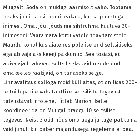
Muugalt. Seda on muidugi äärmiselt vähe. Toetama
peaks ju nii lapsi, noori, eakaid, kui ka puuetega
inimesi. Omal jõul jõudsime sihtrühma kuuluva 30-
inimeseni. Vaatamata korduvatele teavitamistele
Maardu kohalikus ajalehes pole ise end seltsiliseks
ega abivajajaks keegi pakkunud. See tõsiasi, et
abivajajad tahavad seltsiliseks vaid nende endi
emakeeles rääkijaid, on tänaseks selge.
Linnavalitsus sellega meid küll aitas, et on lisas 200-
le toidupakile vabatahtlike seltsiliste tegevust
tutvustavat infolehe,” ütleb Marion, kelle
koordineerida on Muugal praegu 10 seltsilise
tegevus. Neist 3 olid nõus oma aega ja tuge pakkuma
vaid juhul, kui paberimajandusega tegelema ei pea.