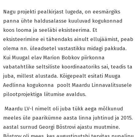
Nagu projekti pealkirjast lugeda, on eesmärgiks
panna ühte haldusalasse kuuluvad kogukonnad
koos looma ja seeläbi eksisteerima. Et
eksisteerimine ei tähendaks ainult ellujäämist, peab
olema nn. üleadsetel vastastikku midagi pakkuda.
Kui Muugal elav Marion Bobkov piirkonna
vabatahtlike seltsiliste koordinaatoriks sai, teadis ta
juba, millest alustada. Kõigepealt esitati Muuga
Aedlinna kogukonna poolt Maardu Linnavalitsusele
pilootprojektiga liitumise avaldus.
Maardu LV-l nimelt oli juba tükk aega mõlkunud
meeles üle paarikümne aasta linna juhtinud ja 2015.
aastal surnud Georgi Bõstrovi ajastu muutmine.
Bõstrov oli mees, kes augustiputshi tervitas punalipu