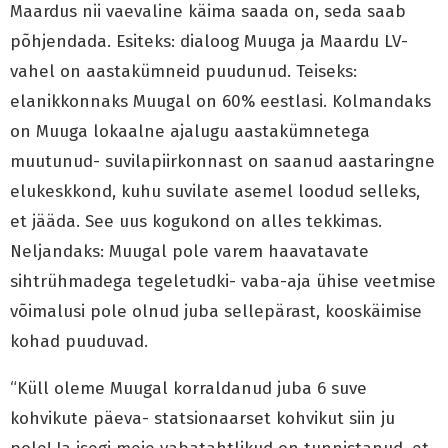
Maardus nii vaevaline käima saada on, seda saab
põhjendada. Esiteks: dialoog Muuga ja Maardu LV-
vahel on aastakümneid puudunud. Teiseks:
elanikkonnaks Muugal on 60% eestlasi. Kolmandaks
on Muuga lokaalne ajalugu aastakümnetega
muutunud- suvilapiirkonnast on saanud aastaringne
elukeskkond, kuhu suvilate asemel loodud selleks,
et jääda. See uus kogukond on alles tekkimas.
Neljandaks: Muugal pole varem haavatavate
sihtrühmadega tegeletudki- vaba-aja ühise veetmise
võimalusi pole olnud juba sellepärast, kooskäimise
kohad puuduvad.
“Küll oleme Muugal korraldanud juba 6 suve
kohvikute päeva- statsionaarset kohvikut siin ju