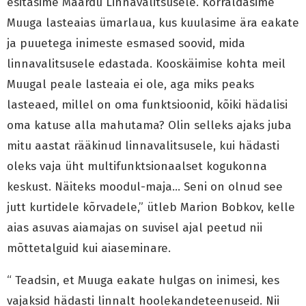
esitasime Maardu Linnavalitsusele. Korraldasime
Muuga lasteaias ümarlaua, kus kuulasime ära eakate
ja puuetega inimeste esmased soovid, mida
linnavalitsusele edastada. Kooskäimise kohta meil
Muugal peale lasteaia ei ole, aga miks peaks
lasteaed, millel on oma funktsioonid, kõiki hädalisi
oma katuse alla mahutama? Olin selleks ajaks juba
mitu aastat rääkinud linnavalitsusele, kui hädasti
oleks vaja üht multifunktsionaalset kogukonna
keskust. Näiteks moodul-maja… Seni on olnud see
jutt kurtidele kõrvadele,” ütleb Marion Bobkov, kelle
aias asuvas aiamajas on suvisel ajal peetud nii
mõttetalguid kui aiaseminare.
“ Teadsin, et Muuga eakate hulgas on inimesi, kes
vajaksid hädasti linnalt hoolekandeteenuseid. Nii