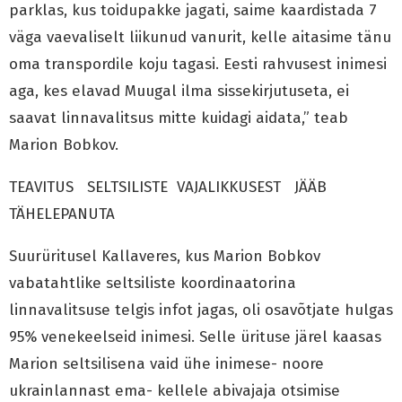
parklas, kus toidupakke jagati, saime kaardistada 7
väga vaevaliselt liikunud vanurit, kelle aitasime tänu
oma transpordile koju tagasi. Eesti rahvusest inimesi
aga, kes elavad Muugal ilma sissekirjutuseta, ei
saavat linnavalitsus mitte kuidagi aidata,” teab
Marion Bobkov.
TEAVITUS SELTSILISTE VAJALIKKUSEST JÄÄB
TÄHELEPANUTA
Suurüritusel Kallaveres, kus Marion Bobkov
vabatahtlike seltsiliste koordinaatorina
linnavalitsuse telgis infot jagas, oli osavõtjate hulgas
95% venekeelseid inimesi. Selle ürituse järel kaasas
Marion seltsilisena vaid ühe inimese- noore
ukrainlannast ema- kellele abivajaja otsimise