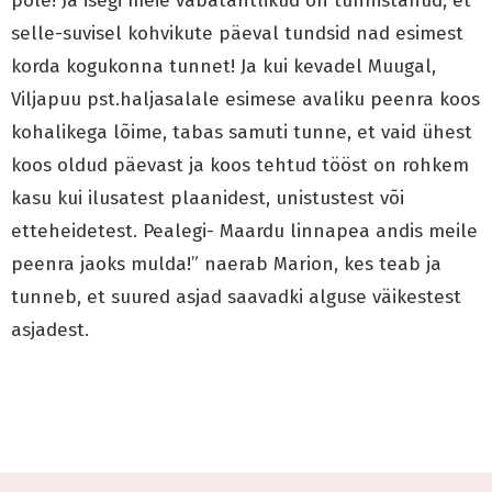
pole! Ja isegi meie vabatahtlikud on tunnistanud, et
selle-suvisel kohvikute päeval tundsid nad esimest
korda kogukonna tunnet! Ja kui kevadel Muugal,
Viljapuu pst.haljasalale esimese avaliku peenra koos
kohalikega lõime, tabas samuti tunne, et vaid ühest
koos oldud päevast ja koos tehtud tööst on rohkem
kasu kui ilusatest plaanidest, unistustest või
etteheidetest. Pealegi- Maardu linnapea andis meile
peenra jaoks mulda!” naerab Marion, kes teab ja
tunneb, et suured asjad saavadki alguse väikestest
asjadest.