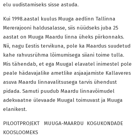
elu uudistamiseks sisse astuda.
Kui 1998.aastal kuulus Muuga aedlinn Tallinna
Mererajooni haldusalasse, siis nüüdseks juba 25
aastat on Muuga Maardu linna üheks piirkonnaks.
Nii, nagu Eestis tervikuna, pole ka Maardus suudetud
kahe rahvusrühma lõimumisega siiani toime tulla.
Mis tähendab, et ega Muugal elavatel inimestel pole
peale hädavajalike ametlike asjaajamiste Kallaveres
asuva Maardu linnavalitsusega tarvis ühendust
pidada. Samuti puudub Maardu linnavõimudel
adekvaatne ülevaade Muugal toimuvast ja Muuga
elanikest.
PILOOTPROJEKT MUUGA-MAARDU KOGUKONDADE
KOOSLOOMEKS