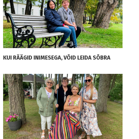
KUI RÄÄGID INIMESEGA, VÕID LEIDA SÕBRA