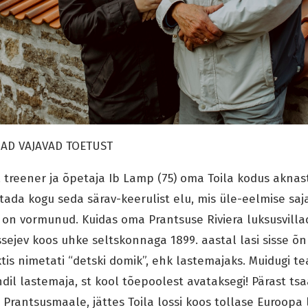
JAD VAJAVAD TOETUST
, treener ja õpetaja Ib Lamp (75) oma Toila kodus aknast
tada kogu seda särav-keerulist elu, mis üle-eelmise saj
s on vormunud. Kuidas oma Prantsuse Riviera luksusvill
ssejev koos uhke seltskonnaga 1899. aastal lasi sisse õn
tis nimetati “detski domik”, ehk lastemajaks. Muidugi t
dil lastemaja, st kool tõepoolest avataksegi! Pärast tsa
 Prantsusmaale, jättes Toila lossi koos tollase Euroopa l