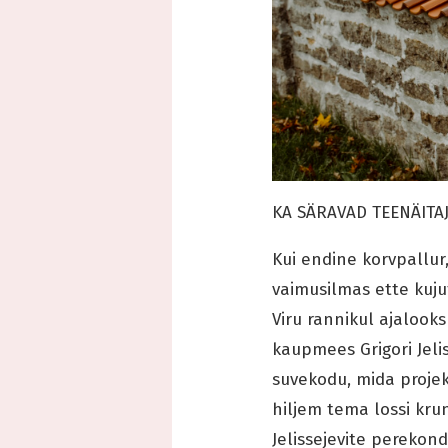
KA SÄRAVAD TEENÄITA
Kui endine korvpallur
vaimusilmas ette kuju
Viru rannikul ajalook
kaupmees Grigori Jeli
suvekodu, mida projek
hiljem tema lossi krun
Jelissejevite perekond