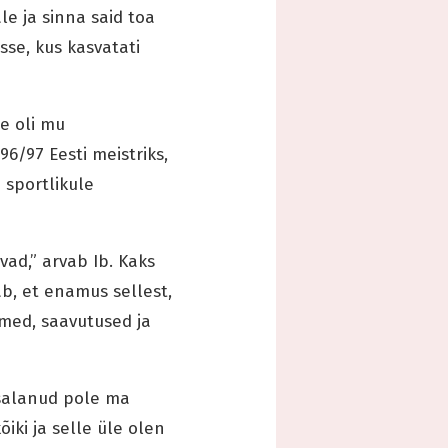
le ja sinna said toa
sse, kus kasvatati
ne oli mu
96/97 Eesti meistriks,
a sportlikule
ad,” arvab Ib. Kaks
b, et enamus sellest,
med, saavutused ja
 salanud pole ma
iki ja selle üle olen