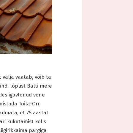
 välja vaatab, võib ta
andi lõpust Balti mere
ades igavlenud vene
nistada Toila-Oru
eadmata, et 75 aastat
ari kukutamist kolis
iigirikkaima pargiga