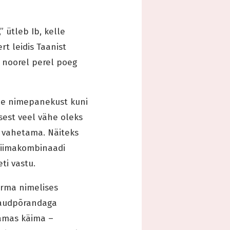
” ütleb Ib, kelle
t leidis Taanist
i noorel perel poeg
lle nimepanekust kuni
isest veel vähe oleks
ta vahetama. Näiteks
Piimakombinaadi
ti vastu.
ärma nimelises
 laudpõrandaga
tamas käima –