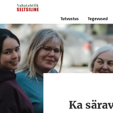
Tutvustus
Tegevused
Ka särav