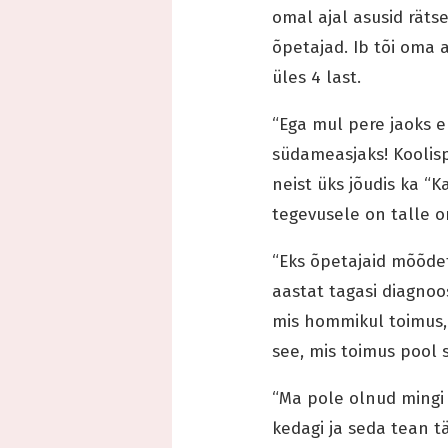
omal ajal asusid räts
õpetajad. Ib tõi oma 
üles 4 last.
“Ega mul pere jaoks e
südameasjaks! Koolispo
neist üks jõudis ka “K
tegevusele on talle om
“Eks õpetajaid mõõdet
aastat tagasi diagnoo
mis hommikul toimus,
see, mis toimus pool s
“Ma pole olnud mingi
kedagi ja seda tean tä