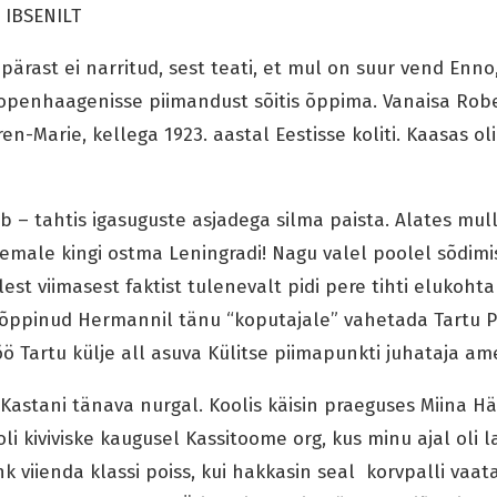
 IBSENILT
ärast ei narritud, sest teati, et mul on suur vend Enno,
openhaagenisse piimandust sõitis õppima. Vanaisa Rober
n-Marie, kellega 1923. aastal Eestisse koliti. Kaasas ol
ob – tahtis igasuguste asjadega silma paista. Alates mu
is emale kingi ostma Leningradi! Nagu valel poolel sõdim
lest viimasest faktist tulenevalt pidi pere tihti elukoh
t õppinud Hermannil tänu “koputajale” vahetada Tartu 
ö Tartu külje all asuva Külitse piimapunkti juhataja ame
-Kastani tänava nurgal. Koolis käisin praeguses Miina H
li kiviviske kaugusel Kassitoome org, kus minu ajal oli
hk viienda klassi poiss, kui hakkasin seal korvpalli vaa