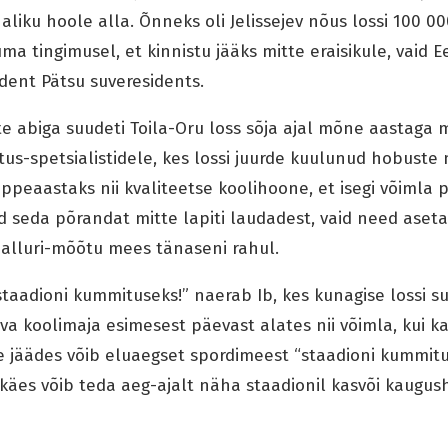
iku hoole alla. Õnneks oli Jelissejev nõus lossi 100 00
 tingimusel, et kinnistu jääks mitte eraisikule, vaid Eesti
ident Pätsu suveresidents.
te abiga suudeti Toila-Oru loss sõja ajal mõne aastaga
tus-spetsialistidele, kes lossi juurde kuulunud hobust
õppeaastaks nii kvaliteetse koolihoone, et isegi võimla
d seda põrandat mitte lapiti laudadest, vaid need asetat
palluri-mõõtu mees tänaseni rahul.
taadioni kummituseks!” naerab Ib, kes kunagise lossi s
va koolimaja esimesest päevast alates nii võimla, kui ka
le jäädes võib eluaegset spordimeest “staadioni kummi
 käes võib teda aeg-ajalt näha staadionil kasvõi kaugus