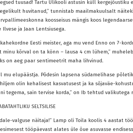
egsed tuusad! Tartu Ülikooli astusin küll kergejõustiku 
egelikult huvitanud,” tunnistab maailmakuulsalt näitek
orvpallimeeskonna koosseisus mängis koos legendaarset
 Ilvese ja Jaan Lentsiusega.
 kahekordne Eesti meister, aga mu vend Enno on 7-kord
et minu kõrval on ta könn – lausa 4 cm lühem,” muhele
ks on aeg paar sentimeetrit maha lihvinud.
all mu elupäästja. Põdesin lapsena südamelihase põleti
hiljem olin kehalisest kasvatusest ja ka sõjaväe-kohustu
ni tegema, sain tervise korda,” on Ib tehtud valikutega 
ABATAHTLIKU SELTSILISE
dale-valguse näitaja!” Lamp oli Toila koolis 4 aastat töö
i esimesest tööpäevast alates üle õue asuvasse endisess