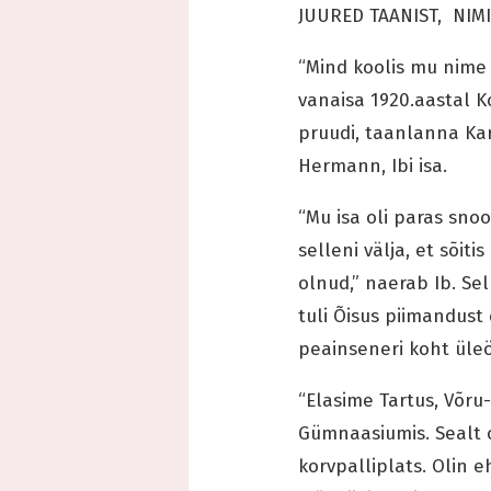
JUURED TAANIST, NIMI
“Mind koolis mu nime p
vanaisa 1920.aastal K
pruudi, taanlanna Kare
Hermann, Ibi isa.
“Mu isa oli paras sno
selleni välja, et sõit
olnud,” naerab Ib. Sel
tuli Õisus piimandus
peainseneri koht üleö
“Elasime Tartus, Võru
Gümnaasiumis. Sealt o
korvpalliplats. Olin e