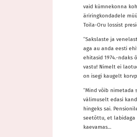
vaid kümnekonna kohal
äriringkondadele müüma
Toila-Oru lossist pres
“Sakslaste ja venelas
aga au anda eesti ehi
ehitasid 1974.-ndaks 
vastu! Nimelt ei laotu
on isegi kaugelt korv
“Mind võib nimetada s
välimuselt edasi kand
hingeks sai. Pensioni
seetõttu, et labidaga
kaevamas…