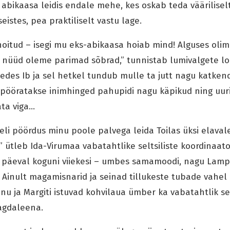
abikaasa leidis endale mehe, kes oskab teda väärilisel
eistes, pea praktiliselt vastu lage.
 hoitud – isegi mu eks-abikaasa hoiab mind! Alguses o
 nüüd oleme parimad sõbrad,” tunnistab lumivalgete lo
des Ib ja sel hetkel tundub mulle ta jutt nagu katkend
a pööratakse inimhinged pahupidi nagu käpikud ning uuri
ata viga…
eli pöördus minu poole palvega leida Toilas üksi elava
,” ütleb Ida-Virumaa vabatahtlike seltsiliste koordinaat
l päeval koguni viiekesi – umbes samamoodi, nagu Lamp
 Ainult magamisnarid ja seinad tillukeste tubade vahel
nu ja Margiti istuvad kohvilaua ümber ka vabatahtlik selt
agdaleena.