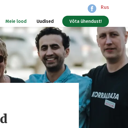
Rus
Meie lood
Uudised
Võta ühendust!
ad