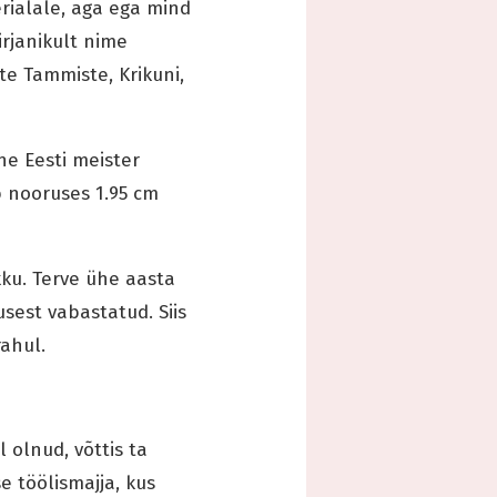
erialale, aga ega mind
irjanikult nime
e Tammiste, Krikuni,
ne Eesti meister
b nooruses 1.95 cm
kku. Terve ühe aasta
sest vabastatud. Siis
rahul.
l olnud, võttis ta
e töölismajja, kus