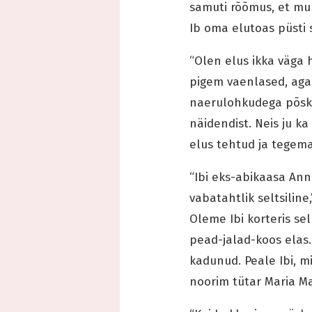
samuti rõõmus, et mu 
Ib oma elutoas püsti s
“Olen elus ikka väga
pigem vaenlased, aga
naerulohkudega põske
näidendist. Neis ju k
elus tehtud ja tegem
“Ibi eks-abikaasa Ann
vabatahtlik seltsiline
Oleme Ibi korteris se
pead-jalad-koos elas.
kadunud. Peale Ibi, mi
noorim tütar Maria M