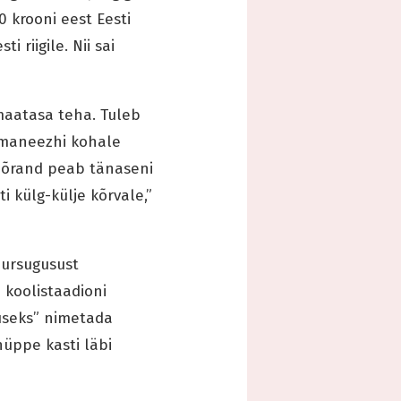
0 krooni eest Eesti
 riigile. Nii sai
 maatasa teha. Tuleb
e maneezhi kohale
 põrand peab tänaseni
i külg-külje kõrvale,”
uursugusust
 koolistaadioni
tuseks” nimetada
hüppe kasti läbi