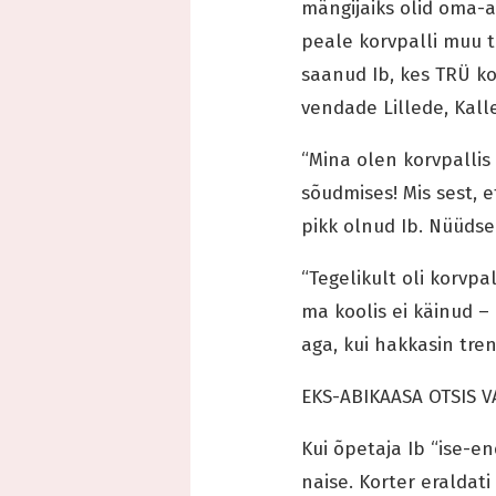
mängijaiks olid oma-a
peale korvpalli muu t
saanud Ib, kes TRÜ k
vendade Lillede, Kalle
“Mina olen korvpallis
sõudmises! Mis sest, 
pikk olnud Ib. Nüüdse
“Tegelikult oli korvp
ma koolis ei käinud – 
aga, kui hakkasin tren
EKS-ABIKAASA OTSIS V
Kui õpetaja Ib “ise-en
naise. Korter eraldat