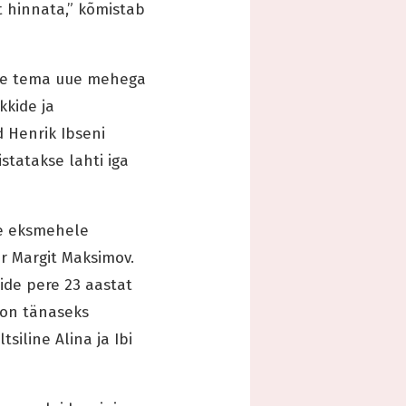
t hinnata,” kõmistab
lime tema uue mehega
kkide ja
 Henrik Ibseni
statakse lahti iga
le eksmehele
or Margit Maksimov.
ide pere 23 aastat
 on tänaseks
siline Alina ja Ibi