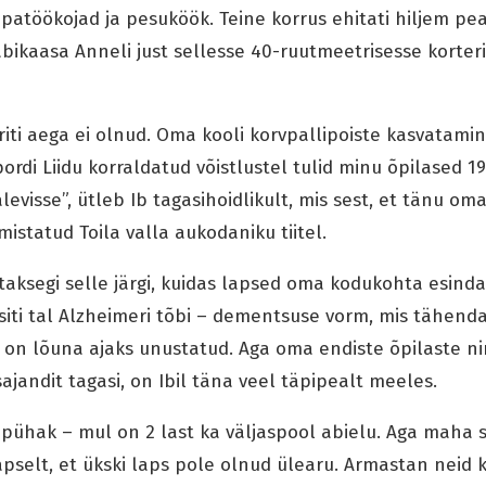
epatöökojad ja pesuköök. Teine korrus ehitati hiljem pea
abikaasa Anneli just sellesse 40-ruutmeetrisesse korteri
riti aega ei olnud. Oma kooli korvpallipoiste kasvatami
rdi Liidu korraldatud võistlustel tulid minu õpilased 19
alevisse”, ütleb Ib tagasihoidlikult, mis sest, et tänu om
istatud Toila valla aukodaniku tiitel.
aksegi selle järgi, kuidas lapsed oma kodukohta esindav
siti tal Alzheimeri tõbi – dementsuse vorm, mis tähenda
 on lõuna ajaks unustatud. Aga oma endiste õpilaste ni
ajandit tagasi, on Ibil täna veel täpipealt meeles.
 pühak – mul on 2 last ka väljaspool abielu. Aga maha
pselt, et ükski laps pole olnud ülearu. Armastan neid kõ