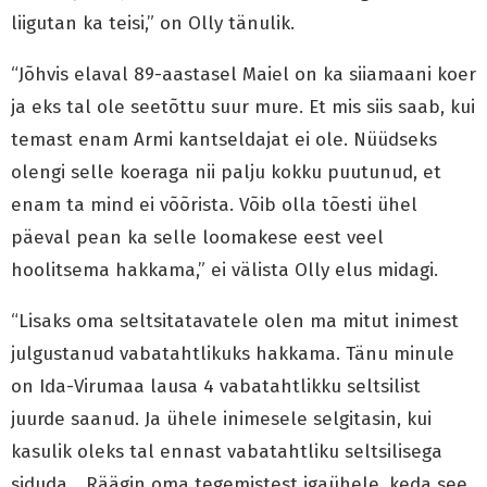
liigutan ka teisi,” on Olly tänulik.
“Jõhvis elaval 89-aastasel Maiel on ka siiamaani koer
ja eks tal ole seetõttu suur mure. Et mis siis saab, kui
temast enam Armi kantseldajat ei ole. Nüüdseks
olengi selle koeraga nii palju kokku puutunud, et
enam ta mind ei võõrista. Võib olla tõesti ühel
päeval pean ka selle loomakese eest veel
hoolitsema hakkama,” ei välista Olly elus midagi.
“Lisaks oma seltsitatavatele olen ma mitut inimest
julgustanud vabatahtlikuks hakkama. Tänu minule
on Ida-Virumaa lausa 4 vabatahtlikku seltsilist
juurde saanud. Ja ühele inimesele selgitasin, kui
kasulik oleks tal ennast vabatahtliku seltsilisega
siduda… Räägin oma tegemistest igaühele, keda see