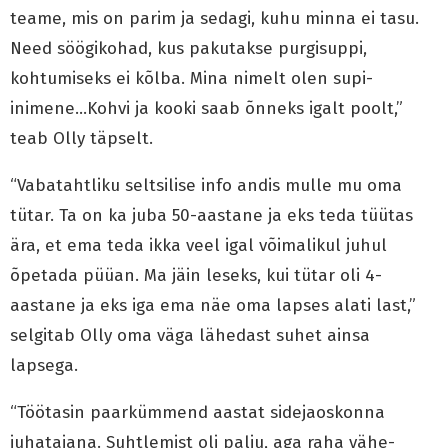
teame, mis on parim ja sedagi, kuhu minna ei tasu.
Need söögikohad, kus pakutakse purgisuppi,
kohtumiseks ei kõlba. Mina nimelt olen supi-
inimene…Kohvi ja kooki saab õnneks igalt poolt,”
teab Olly täpselt.
“Vabatahtliku seltsilise info andis mulle mu oma
tütar. Ta on ka juba 50-aastane ja eks teda tüütas
ära, et ema teda ikka veel igal võimalikul juhul
õpetada püüan. Ma jäin leseks, kui tütar oli 4-
aastane ja eks iga ema näe oma lapses alati last,”
selgitab Olly oma väga lähedast suhet ainsa
lapsega.
“Töötasin paarkümmend aastat sidejaoskonna
juhatajana. Suhtlemist oli palju, aga raha vähe-