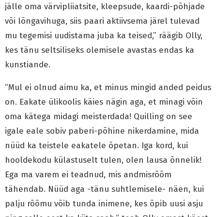
jälle oma värvipliiatsite, kleepsude, kaardi-põhjade
või lõngavihuga, siis paari aktiivsema järel tulevad
mu tegemisi uudistama juba ka teised,” räägib Olly,
kes tänu seltsiliseks olemisele avastas endas ka
kunstiande.
“Mul ei olnud aimu ka, et minus mingid anded peidus
on. Eakate ülikoolis käies nägin aga, et minagi võin
oma kätega midagi meisterdada! Quilling on see
igale eale sobiv paberi-põhine nikerdamine, mida
nüüd ka teistele eakatele õpetan. Iga kord, kui
hooldekodu külastuselt tulen, olen lausa õnnelik!
Ega ma varem ei teadnud, mis andmisrõõm
tähendab. Nüüd aga -tänu suhtlemisele- näen, kui
palju rõõmu võib tunda inimene, kes õpib uusi asju