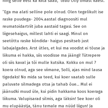
ning selle eest ka kiita saab,” teab Olly omast käest.
“Ega ma alati selline pole olnud. Olen tegelikult ise
raske puudega- 2004.aastal diagnoositi mul
reumatoidartriit juba aastaid tagasi. See on
liigesehaigus, millest lahti ei saagi. Minul on
seetõttu raske kõndida- haigus pesitseb just
labajalgades. Arst ütles, et kui ma voodist ei tõuse ja
liikuma ei hakka, siis voodisse ma jäängi! Tütrepere
oli siis kaval ja tõi mulle kutsika. Kokku on mul 7
koera olnud, aga see viimane, Solli, ajas mind lausa
tigedaks! No mida sa teed, kui koer vaatab sulle
paluvate silmadega otsa ja tahab õue… Mul ei
jäänudki muud üle, kui pidin hakkama koos koeraga
liikuma. Valupisarad silmis, aga läksin! See koer oli
mu elupäästja, tänu temale ma nüüd liigun! Ja