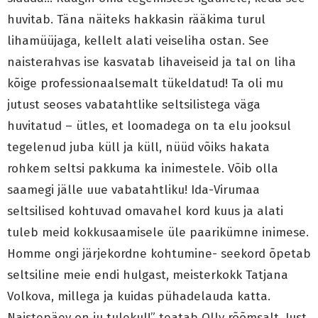
huvitab. Täna näiteks hakkasin rääkima turul
lihamüüjaga, kellelt alati veiseliha ostan. See
naisterahvas ise kasvatab lihaveiseid ja tal on liha
kõige professionaalsemalt tükeldatud! Ta oli mu
jutust seoses vabatahtlike seltsilistega väga
huvitatud – ütles, et loomadega on ta elu jooksul
tegelenud juba küll ja küll, nüüd võiks hakata
rohkem seltsi pakkuma ka inimestele. Võib olla
saamegi jälle uue vabatahtliku! Ida-Virumaa
seltsilised kohtuvad omavahel kord kuus ja alati
tuleb meid kokkusaamisele üle paarikümne inimese.
Homme ongi järjekordne kohtumine- seekord õpetab
seltsiline meie endi hulgast, meisterkokk Tatjana
Volkova, millega ja kuidas pühadelauda katta.
Naistepäev on ju tulekul!” teatab Olly rõõmsalt. Just