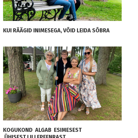
KUI RÄÄGID INIMESEGA, VÕID LEIDA SÕBRA
KOGUKOND ALGAB ESIMESEST
ÜHISEST LILLEPEENRAST