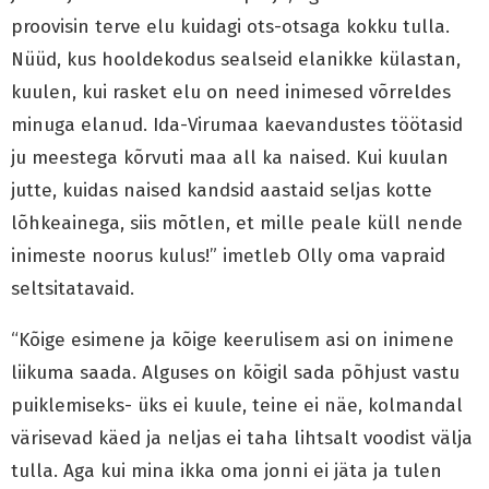
proovisin terve elu kuidagi ots-otsaga kokku tulla.
Nüüd, kus hooldekodus sealseid elanikke külastan,
kuulen, kui rasket elu on need inimesed võrreldes
minuga elanud. Ida-Virumaa kaevandustes töötasid
ju meestega kõrvuti maa all ka naised. Kui kuulan
jutte, kuidas naised kandsid aastaid seljas kotte
lõhkeainega, siis mõtlen, et mille peale küll nende
inimeste noorus kulus!” imetleb Olly oma vapraid
seltsitatavaid.
“Kõige esimene ja kõige keerulisem asi on inimene
liikuma saada. Alguses on kõigil sada põhjust vastu
puiklemiseks- üks ei kuule, teine ei näe, kolmandal
värisevad käed ja neljas ei taha lihtsalt voodist välja
tulla. Aga kui mina ikka oma jonni ei jäta ja tulen