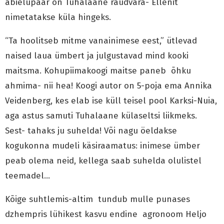
abielupaar on Tuhalaane raudvara- Ellenit
nimetatakse küla hingeks.
“Ta hoolitseb mitme vanainimese eest,” ütlevad
naised laua ümbert ja julgustavad mind kooki
maitsma. Kohupiimakoogi maitse paneb õhku
ahmima- nii hea! Koogi autor on 5-poja ema Annika
Veidenberg, kes elab ise küll teisel pool Karksi-Nuia,
aga astus samuti Tuhalaane külaseltsi liikmeks.
Sest- tahaks ju suhelda! Või nagu öeldakse
kogukonna mudeli käsiraamatus: inimese ümber
peab olema neid, kellega saab suhelda olulistel
teemadel…
Kõige suhtlemis-altim tundub mulle punases
dzhempris lühikest kasvu endine agronoom Heljo