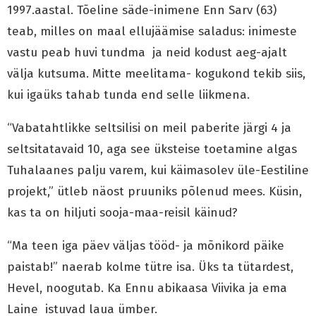
1997.aastal. Tõeline säde-inimene Enn Sarv (63)
teab, milles on maal ellujäämise saladus: inimeste
vastu peab huvi tundma ja neid kodust aeg-ajalt
välja kutsuma. Mitte meelitama- kogukond tekib siis,
kui igaüks tahab tunda end selle liikmena.
“Vabatahtlikke seltsilisi on meil paberite järgi 4 ja
seltsitatavaid 10, aga see üksteise toetamine algas
Tuhalaanes palju varem, kui käimasolev üle-Eestiline
projekt,” ütleb näost pruuniks põlenud mees. Küsin,
kas ta on hiljuti sooja-maa-reisil käinud?
“Ma teen iga päev väljas tööd- ja mõnikord päike
paistab!” naerab kolme tütre isa. Üks ta tütardest,
Hevel, noogutab. Ka Ennu abikaasa Viivika ja ema
Laine istuvad laua ümber.