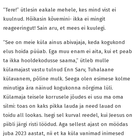
“Tere!” ütlesin eakale mehele, kes mind vist ei
kuulnud. Hõikasin kõvemini- ikka ei mingit
reageeringut! Sain aru, et mees ei kuulegi.
“See on meie küla ainus abivajaja, keda kogukond
elus hoida püüab. Ega muu enam ei aita, kui et peab
ta ikka hooldekodusse saama,” ütleb mulle
külamajast vastu tulnud Enn Sarv, Tuhalaane
külavanem, põline mulk. Seega olen esimese kolme
minutiga ära näinud kogukonna nõrgima lüli.
Külamaja teisele korrusele jõudes ei usu ma oma
silmi: toas on kaks pikka lauda ja need lauad on
toidu all lookas. Isegi sel kurval reedel, kui Jeesus on
piibli järgi risti löödud. Aga sellest ajast on möödas
juba 2023 aastat, nii et ka küla vanimad inimesed