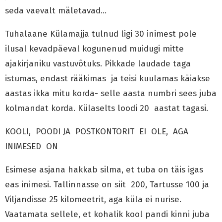
seda vaevalt mäletavad…
Tuhalaane Külamajja tulnud ligi 30 inimest pole
ilusal kevadpäeval kogunenud muidugi mitte
ajakirjaniku vastuvõtuks. Pikkade laudade taga
istumas, endast rääkimas ja teisi kuulamas käiakse
aastas ikka mitu korda- selle aasta numbri sees juba
kolmandat korda. Külaselts loodi 20 aastat tagasi.
KOOLI, POODI JA POSTKONTORIT EI OLE, AGA
INIMESED ON
Esimese asjana hakkab silma, et tuba on täis igas
eas inimesi. Tallinnasse on siit 200, Tartusse 100 ja
Viljandisse 25 kilomeetrit, aga küla ei nurise.
Vaatamata sellele, et kohalik kool pandi kinni juba