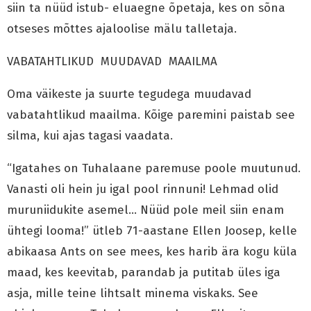
siin ta nüüd istub- eluaegne õpetaja, kes on sõna
otseses mõttes ajaloolise mälu talletaja.
VABATAHTLIKUD MUUDAVAD MAAILMA
Oma väikeste ja suurte tegudega muudavad
vabatahtlikud maailma. Kõige paremini paistab see
silma, kui ajas tagasi vaadata.
“Igatahes on Tuhalaane paremuse poole muutunud.
Vanasti oli hein ju igal pool rinnuni! Lehmad olid
muruniidukite asemel… Nüüd pole meil siin enam
ühtegi looma!” ütleb 71-aastane Ellen Joosep, kelle
abikaasa Ants on see mees, kes harib ära kogu küla
maad, kes keevitab, parandab ja putitab üles iga
asja, mille teine lihtsalt minema viskaks. See