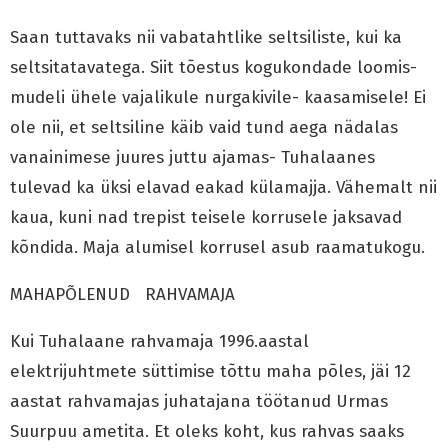
Saan tuttavaks nii vabatahtlike seltsiliste, kui ka
seltsitatavatega. Siit tõestus kogukondade loomis-
mudeli ühele vajalikule nurgakivile- kaasamisele! Ei
ole nii, et seltsiline käib vaid tund aega nädalas
vanainimese juures juttu ajamas- Tuhalaanes
tulevad ka üksi elavad eakad külamajja. Vähemalt nii
kaua, kuni nad trepist teisele korrusele jaksavad
kõndida. Maja alumisel korrusel asub raamatukogu.
MAHAPÕLENUD RAHVAMAJA
Kui Tuhalaane rahvamaja 1996.aastal
elektrijuhtmete süttimise tõttu maha põles, jäi 12
aastat rahvamajas juhatajana töötanud Urmas
Suurpuu ametita. Et oleks koht, kus rahvas saaks