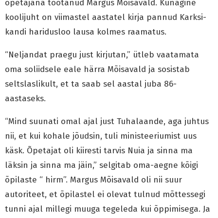
õpetajana töötanud Margus Mõisavald. Kunagine
koolijuht on viimastel aastatel kirja pannud Karksi-
kandi haridusloo lausa kolmes raamatus.
“Neljandat praegu just kirjutan,” ütleb vaatamata
oma soliidsele eale härra Mõisavald ja sosistab
seltslaslikult, et ta saab sel aastal juba 86-
aastaseks.
“Mind suunati omal ajal just Tuhalaande, aga juhtus
nii, et kui kohale jõudsin, tuli ministeeriumist uus
käsk. Õpetajat oli kiiresti tarvis Nuia ja sinna ma
läksin ja sinna ma jäin,” selgitab oma-aegne kõigi
õpilaste “ hirm”. Margus Mõisavald oli nii suur
autoriteet, et õpilastel ei olevat tulnud mõttessegi
tunni ajal millegi muuga tegeleda kui õppimisega. Ja