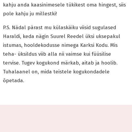
kahju anda kaasinimesele tükikest oma hingest, siis
pole kahju ju millestki!
P.S. Nädal pärast mu külaskäiku viisid sugulased
Haraldi, keda nägin Suurel Reedel üksi uksepakul
istumas, hooldekodusse nimega Karksi Kodu. Mis
teha- üksildus viib alla nii vaimse kui füüsilise
tervise. Tugev kogukond märkab, aitab ja hoolib.
Tuhalaanel on, mida teistele kogukondadele
õpetada.