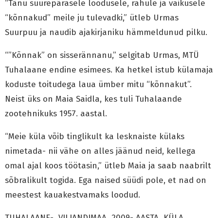
“Tänu suurepärasele loodusele, rahule ja vaikusele
“kõnnakud” meile ju tulevadki,” ütleb Urmas
Suurpuu ja naudib ajakirjaniku hämmeldunud pilku.
“”Kõnnak” on sisserännanu,” selgitab Urmas, MTÜ
Tuhalaane endine esimees. Ka hetkel istub külamaja
koduste toitudega laua ümber mitu “kõnnakut”.
Neist üks on Maia Saidla, kes tuli Tuhalaande
zootehnikuks 1957. aastal.
“Meie küla võib tinglikult ka lesknaiste külaks
nimetada- nii vähe on alles jäänud neid, kellega
omal ajal koos töötasin,” ütleb Maia ja saab naabrilt
sõbralikult togida. Ega naised süüdi pole, et nad on
meestest kauakestvamaks loodud.
TUHALAANE- VILJANDIMAA 2009- AASTA KÜLA