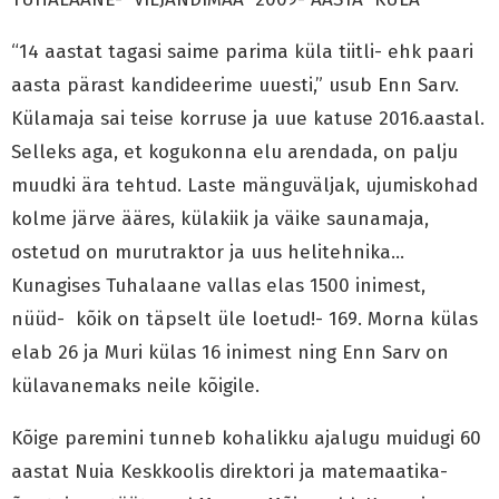
“14 aastat tagasi saime parima küla tiitli- ehk paari
aasta pärast kandideerime uuesti,” usub Enn Sarv.
Külamaja sai teise korruse ja uue katuse 2016.aastal.
Selleks aga, et kogukonna elu arendada, on palju
muudki ära tehtud. Laste mänguväljak, ujumiskohad
kolme järve ääres, külakiik ja väike saunamaja,
ostetud on murutraktor ja uus helitehnika…
Kunagises Tuhalaane vallas elas 1500 inimest,
nüüd- kõik on täpselt üle loetud!- 169. Morna külas
elab 26 ja Muri külas 16 inimest ning Enn Sarv on
külavanemaks neile kõigile.
Kõige paremini tunneb kohalikku ajalugu muidugi 60
aastat Nuia Keskkoolis direktori ja matemaatika-