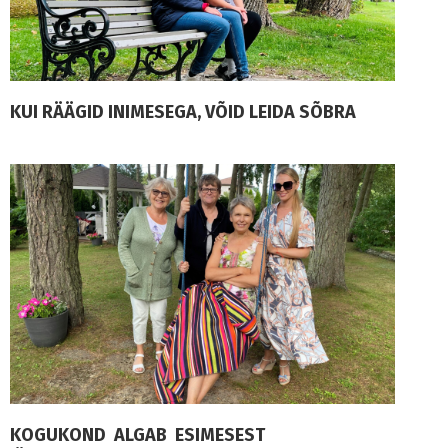
KUI RÄÄGID INIMESEGA, VÕID LEIDA SÕBRA
KOGUKOND ALGAB ESIMESEST