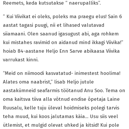
Reemets, keda kutsutakse “ naerupalliks”.
“ Kui Viivikat ei oleks, poleks ma praegu elus! Sain 6
aastat tagasi puugi, nii et lihased valutavad
siiamaani. Olen saanud igasugust abi, aga rohkem
kui mistahes ravimid on aidanud mind ikkagi Viivika!”
hoiab 84-aastane Heljo Enn Sarve abikaasa Viivika
varrukast kinni.
“Meid on niimoodi kasvatatud- inimestest hoolima!
Alates oma naabrist,” lisab Heljo jutule
aastakümneid seafarmis töötanud Anu Soo. Tema on
oma kaitsva tiiva alla võtnud endise õpetaja Laine
Ruusalu, kelle tuju üleval hoidmiseks polegi tarvis
teha muud, kui koos jalutamas käia… Usu siis veel
ütlemist, et mulgid olevat uhked ja kitsid! Kui pole