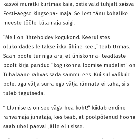
kasvõi muretki kurtmas käia, ostis vald tühjalt seisva
Eesti-aegse kingsepa- maja. Sellest tänu kohalike
meeste tööle külamaja saigi.
“Meil on ühtehoidev kogukond. Keerulistes
olukordades leitakse ikka ühine keel,” teab Urmas.
Saan poole tunniga aru, et ühiskonna- teadlaste
poolt kirja pandud “kogukonna loomise mudelist” on
Tuhalaane rahvas sada sammu ees. Kui sul valikuid
pole, aga välja surra ega välja rännata ei taha, siis
tuleb tegutseda.
“ Elamiseks on see väga hea koht!” kiidab endine
rahvamaja juhataja, kes teab, et poolpõlenud hoone
saab ühel päeval jälle elu sisse.