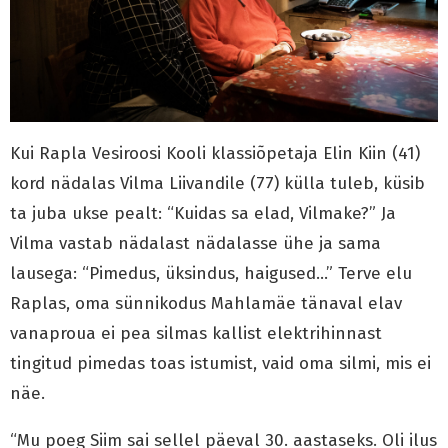
Kui Rapla Vesiroosi Kooli klassiõpetaja Elin Kiin (41)
kord nädalas Vilma Liivandile (77) külla tuleb, küsib
ta juba ukse pealt: “Kuidas sa elad, Vilmake?” Ja
Vilma vastab nädalast nädalasse ühe ja sama
lausega: “Pimedus, üksindus, haigused…” Terve elu
Raplas, oma sünnikodus Mahlamäe tänaval elav
vanaproua ei pea silmas kallist elektrihinnast
tingitud pimedas toas istumist, vaid oma silmi, mis ei
näe.
“Mu poeg Siim sai sellel päeval 30. aastaseks. Oli ilus