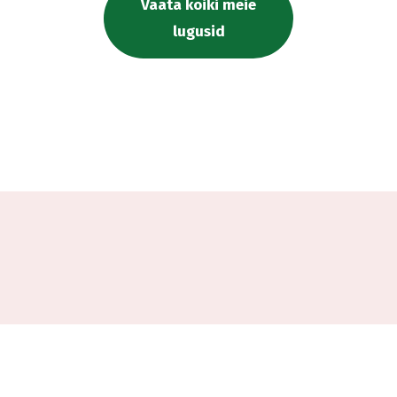
Vaata kõiki meie
lugusid