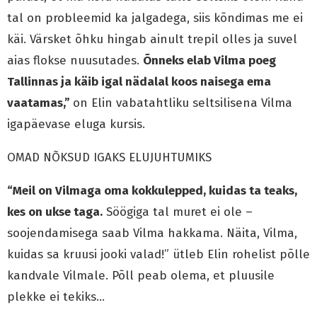
tal on probleemid ka jalgadega, siis kõndimas me ei
käi. Värsket õhku hingab ainult trepil olles ja suvel
aias flokse nuusutades.
Õnneks elab Vilma poeg
Tallinnas ja käib igal nädalal koos naisega ema
vaatamas,”
on Elin vabatahtliku seltsilisena Vilma
igapäevase eluga kursis.
OMAD NÕKSUD IGAKS ELUJUHTUMIKS
“Meil on Vilmaga oma kokkulepped, kuidas ta teaks,
kes on ukse taga.
Söögiga tal muret ei ole –
soojendamisega saab Vilma hakkama. Näita, Vilma,
kuidas sa kruusi jooki valad!” ütleb Elin rohelist põlle
kandvale Vilmale. Põll peab olema, et pluusile
plekke ei tekiks…