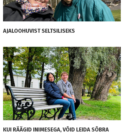
AJALOOHUVIST SELTSILISEKS
KUI RÄÄGID INIMESEGA, VÕID LEIDA SÕBRA