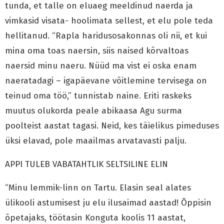
tunda, et talle on eluaeg meeldinud naerda ja
vimkasid visata- hoolimata sellest, et elu pole teda
hellitanud. “Rapla haridusosakonnas oli nii, et kui
mina oma toas naersin, siis naised kõrvaltoas
naersid minu naeru. Nüüd ma vist ei oska enam
naeratadagi – igapäevane võitlemine tervisega on
teinud oma töö,” tunnistab naine. Eriti raskeks
muutus olukorda peale abikaasa Agu surma
poolteist aastat tagasi. Neid, kes täielikus pimeduses
üksi elavad, pole maailmas arvatavasti palju.
APPI TULEB VABATAHTLIK SELTSILINE ELIN
“Minu lemmik-linn on Tartu. Elasin seal alates
ülikooli astumisest ju elu ilusaimad aastad! Õppisin
õpetajaks, töötasin Konguta koolis 11 aastat,