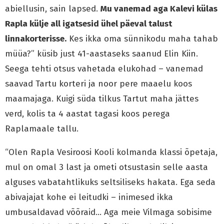
abiellusin, sain lapsed.
Mu vanemad aga Kalevi külas
Rapla külje all igatsesid ühel päeval talust
linnakorterisse.
Kes ikka oma sünnikodu maha tahab
müüa?” küsib just 41-aastaseks saanud Elin Kiin.
Seega tehti otsus vahetada elukohad – vanemad
saavad Tartu korteri ja noor pere maaelu koos
maamajaga. Kuigi süda tilkus Tartut maha jättes
verd, kolis ta 4 aastat tagasi koos perega
Raplamaale tallu.
“Olen Rapla Vesiroosi Kooli kolmanda klassi õpetaja,
mul on omal 3 last ja ometi otsustasin selle aasta
alguses vabatahtlikuks seltsiliseks hakata. Ega seda
abivajajat kohe ei leitudki – inimesed ikka
umbusaldavad võõraid… Aga meie Vilmaga sobisime