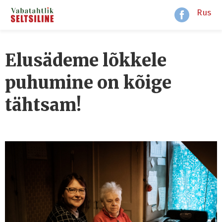
Rus
Elusädeme lõkkele
puhumine on kõige
tähtsam!