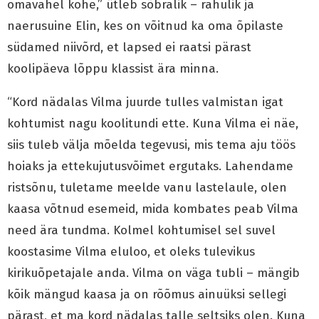
omavahel kohe,” ütleb sõbralik – rahulik ja
naerusuine Elin, kes on võitnud ka oma õpilaste
südamed niivõrd, et lapsed ei raatsi pärast
koolipäeva lõppu klassist ära minna.
“Kord nädalas Vilma juurde tulles valmistan igat
kohtumist nagu koolitundi ette. Kuna Vilma ei näe,
siis tuleb välja mõelda tegevusi, mis tema aju töös
hoiaks ja ettekujutusvõimet ergutaks. Lahendame
ristsõnu, tuletame meelde vanu lastelaule, olen
kaasa võtnud esemeid, mida kombates peab Vilma
need ära tundma. Kolmel kohtumisel sel suvel
koostasime Vilma eluloo, et oleks tulevikus
kirikuõpetajale anda. Vilma on väga tubli – mängib
kõik mängud kaasa ja on rõõmus ainuüksi sellegi
pärast, et ma kord nädalas talle seltsiks olen. Kuna