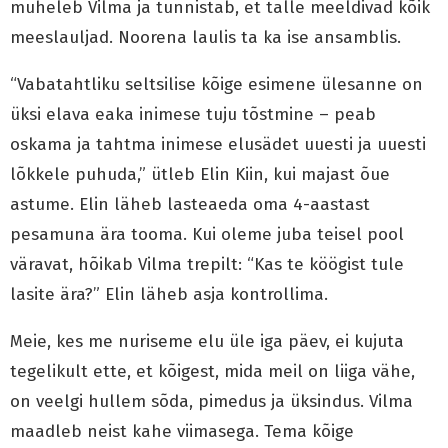
muheleb Vilma ja tunnistab, et talle meeldivad kõik
meeslauljad. Noorena laulis ta ka ise ansamblis.
“Vabatahtliku seltsilise kõige esimene ülesanne on
üksi elava eaka inimese tuju tõstmine – peab
oskama ja tahtma inimese elusädet uuesti ja uuesti
lõkkele puhuda,” ütleb Elin Kiin, kui majast õue
astume. Elin läheb lasteaeda oma 4-aastast
pesamuna ära tooma. Kui oleme juba teisel pool
väravat, hõikab Vilma trepilt: “Kas te köögist tule
lasite ära?” Elin läheb asja kontrollima.
Meie, kes me nuriseme elu üle iga päev, ei kujuta
tegelikult ette, et kõigest, mida meil on liiga vähe,
on veelgi hullem sõda, pimedus ja üksindus. Vilma
maadleb neist kahe viimasega. Tema kõige