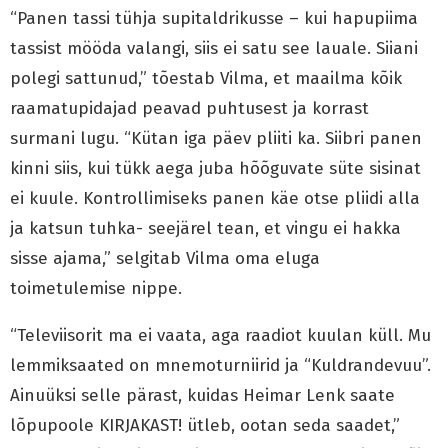
“Panen tassi tühja supitaldrikusse – kui hapupiima
tassist mööda valangi, siis ei satu see lauale. Siiani
polegi sattunud,” tõestab Vilma, et maailma kõik
raamatupidajad peavad puhtusest ja korrast
surmani lugu. “Kütan iga päev pliiti ka. Siibri panen
kinni siis, kui tükk aega juba hõõguvate süte sisinat
ei kuule. Kontrollimiseks panen käe otse pliidi alla
ja katsun tuhka- seejärel tean, et vingu ei hakka
sisse ajama,” selgitab Vilma oma eluga
toimetulemise nippe.
“Televiisorit ma ei vaata, aga raadiot kuulan küll. Mu
lemmiksaated on mnemoturniirid ja “Kuldrandevuu”.
Ainuüksi selle pärast, kuidas Heimar Lenk saate
lõpupoole KIRJAKAST! ütleb, ootan seda saadet,”