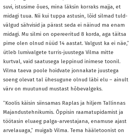
suvi, istusime õues, mina läksin korraks majja, et
midagi tuua. Nii kui tuppa astusin, lõid silmad tuld-
välgud sähvisid ja pärast seda ei näinud ma enam
midagi. Mu silmi on opereeritud 8 korda, aga täitsa
pime olen olnud nüüd 14 aastat. Valgust ka ei näe,”
ütleb lumivalgete turris-juustega Vilma mitte
kurtval, vaid saatusega leppinud inimese toonil.
Vilma taeva poole hoidvate jonnakate juustega
soeng olevat tal ühesugune olnud läbi elu – ainult
värv on muutunud mustast hõbevalgeks.
“Koolis käisin siinsamas Raplas ja hiljem Tallinnas
Majandustehnikumis. Õppisin raamatupidamist ja
töötasin eluaeg palga-arvestajana, enamuse ajast
arvelauaga,” muigab Vilma. Tema hääletoonist on