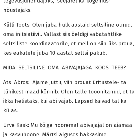
tegevusjuhendajaks, seejärel ka kogemus-
nõustajaks.
Külli Toots: Olen juba hulk aastaid seltsiline olnud,
oma initsiatiivil. Vallast siis öeldigi vabatahtlike
seltsiliste koordinaatorile, et meil on siin üks proua,
kes eakatele juba 10 aastat seltsi pakub.
MIDA SELTSILINE OMA ABIVAJAJAGA KOOS TEEB?
Ats Abros: Ajame juttu, viin prouat üritustele- ta
lühikest maad kõnnib. Olen talle tooonitanud, et ta
ikka helistaks, kui abi vajab. Lapsed käivad tal ka
külas.
Urve Kask: Mu kõige nooremal abivajajal on aiamaa
ja kasvuhoone. Märtsi alguses hakkasime