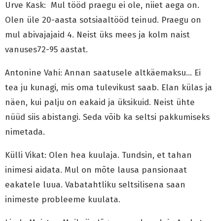
Urve Kask: Mul tööd praegu ei ole, niiet aega on.
Olen üle 20-aasta sotsiaaltööd teinud. Praegu on
mul abivajajaid 4. Neist üks mees ja kolm naist
vanuses72-95 aastat.
Antonine Vahi: Annan saatusele altkäemaksu… Ei
tea ju kunagi, mis oma tulevikust saab. Elan külas ja
näen, kui palju on eakaid ja üksikuid. Neist ühte
nüüd siis abistangi. Seda võib ka seltsi pakkumiseks
nimetada.
Külli Vikat: Olen hea kuulaja. Tundsin, et tahan
inimesi aidata. Mul on mõte lausa pansionaat
eakatele luua. Vabatahtliku seltsilisena saan
inimeste probleeme kuulata.