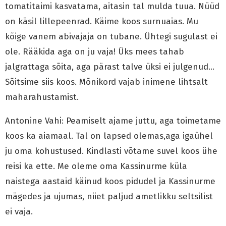
tomatitaimi kasvatama, aitasin tal mulda tuua. Nüüd
on käsil lillepeenrad. Käime koos surnuaias. Mu
kõige vanem abivajaja on tubane. Ühtegi sugulast ei
ole. Rääkida aga on ju vaja! Üks mees tahab
jalgrattaga sõita, aga pärast talve üksi ei julgenud…
Sõitsime siis koos. Mõnikord vajab inimene lihtsalt
maharahustamist.
Antonine Vahi: Peamiselt ajame juttu, aga toimetame
koos ka aiamaal. Tal on lapsed olemas,aga igaühel
ju oma kohustused. Kindlasti võtame suvel koos ühe
reisi ka ette. Me oleme oma Kassinurme küla
naistega aastaid käinud koos pidudel ja Kassinurme
mägedes ja ujumas, niiet paljud ametlikku seltsilist
ei vaja.