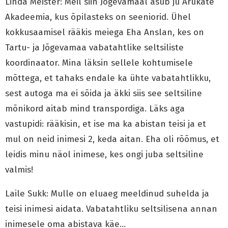
Linda Meister: Meil siin Jõgevamaal asub ju Arukate
Akadeemia, kus õpilasteks on seeniorid. Ühel
kokkusaamisel rääkis meiega Eha Anslan, kes on
Tartu- ja Jõgevamaa vabatahtlike seltsiliste
koordinaator. Mina läksin sellele kohtumisele
mõttega, et tahaks endale ka ühte vabatahtlikku,
sest autoga ma ei sõida ja äkki siis see seltsiline
mõnikord aitab mind transpordiga. Läks aga
vastupidi: rääkisin, et ise ma ka abistan teisi ja et
mul on neid inimesi 2, keda aitan. Eha oli rõõmus, et
leidis minu näol inimese, kes ongi juba seltsiline
valmis!
Laile Sukk: Mulle on eluaeg meeldinud suhelda ja
teisi inimesi aidata. Vabatahtliku seltsilisena annan
inimesele oma abistava käe…