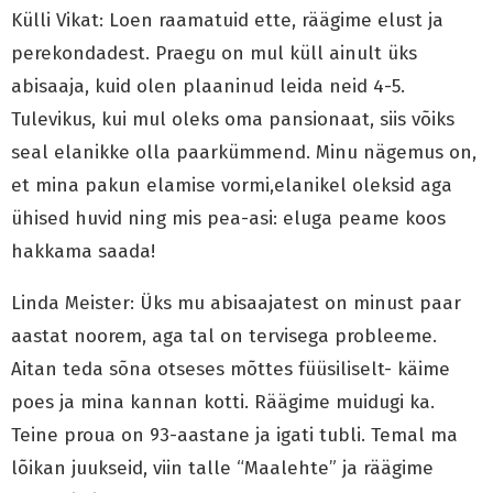
Külli Vikat: Loen raamatuid ette, räägime elust ja
perekondadest. Praegu on mul küll ainult üks
abisaaja, kuid olen plaaninud leida neid 4-5.
Tulevikus, kui mul oleks oma pansionaat, siis võiks
seal elanikke olla paarkümmend. Minu nägemus on,
et mina pakun elamise vormi,elanikel oleksid aga
ühised huvid ning mis pea-asi: eluga peame koos
hakkama saada!
Linda Meister: Üks mu abisaajatest on minust paar
aastat noorem, aga tal on tervisega probleeme.
Aitan teda sõna otseses mõttes füüsiliselt- käime
poes ja mina kannan kotti. Räägime muidugi ka.
Teine proua on 93-aastane ja igati tubli. Temal ma
lõikan juukseid, viin talle “Maalehte” ja räägime