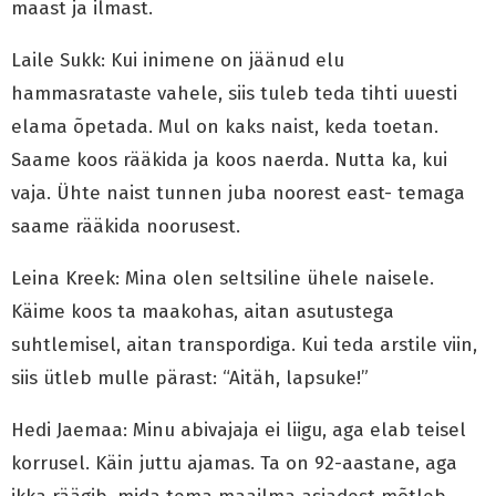
maast ja ilmast.
Laile Sukk: Kui inimene on jäänud elu
hammasrataste vahele, siis tuleb teda tihti uuesti
elama õpetada. Mul on kaks naist, keda toetan.
Saame koos rääkida ja koos naerda. Nutta ka, kui
vaja. Ühte naist tunnen juba noorest east- temaga
saame rääkida noorusest.
Leina Kreek: Mina olen seltsiline ühele naisele.
Käime koos ta maakohas, aitan asutustega
suhtlemisel, aitan transpordiga. Kui teda arstile viin,
siis ütleb mulle pärast: “Aitäh, lapsuke!”
Hedi Jaemaa: Minu abivajaja ei liigu, aga elab teisel
korrusel. Käin juttu ajamas. Ta on 92-aastane, aga