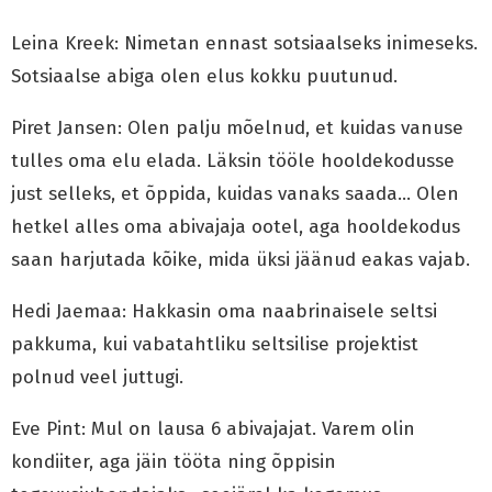
Leina Kreek: Nimetan ennast sotsiaalseks inimeseks.
Sotsiaalse abiga olen elus kokku puutunud.
Piret Jansen: Olen palju mõelnud, et kuidas vanuse
tulles oma elu elada. Läksin tööle hooldekodusse
just selleks, et õppida, kuidas vanaks saada… Olen
hetkel alles oma abivajaja ootel, aga hooldekodus
saan harjutada kõike, mida üksi jäänud eakas vajab.
Hedi Jaemaa: Hakkasin oma naabrinaisele seltsi
pakkuma, kui vabatahtliku seltsilise projektist
polnud veel juttugi.
Eve Pint: Mul on lausa 6 abivajajat. Varem olin
kondiiter, aga jäin tööta ning õppisin