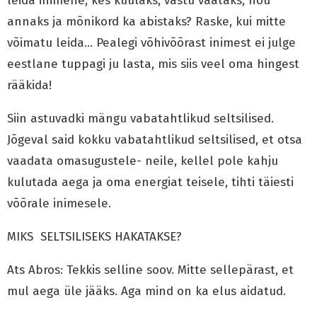
leida inimene, kes kuulaks, vastu vaataks, nõu
annaks ja mõnikord ka abistaks? Raske, kui mitte
võimatu leida… Pealegi võhivõõrast inimest ei julge
eestlane tuppagi ju lasta, mis siis veel oma hingest
rääkida!
Siin astuvadki mängu vabatahtlikud seltsilised.
Jõgeval said kokku vabatahtlikud seltsilised, et otsa
vaadata omasugustele- neile, kellel pole kahju
kulutada aega ja oma energiat teisele, tihti täiesti
võõrale inimesele.
MIKS SELTSILISEKS HAKATAKSE?
Ats Abros: Tekkis selline soov. Mitte sellepärast, et
mul aega üle jääks. Aga mind on ka elus aidatud.