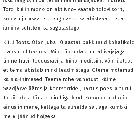
ikka räägib, mida tema maailma asjadest mõtleb.
Tore, kui inimene on aktiivne- vaatab televiisorit,
kuulab jutusaateid. Sugulased ka abistavad teda
jamina suhtlen ka sugulastega.
Külli Toots: Olen juba 10 aastat pakkunud kohalikele
transporditeenust. Mind ühendab mu abivajajaga
ühine huvi- loodusravi ja hiina meditsiin. Võin üelda,
et tema abistab mind teadmistega. Oleme mõlemad
ka aia-inimesed. Teeme rohe-vahetust, käime
Saadjärve ääres ja kontsertidel, Tartus poes ja turul.
Ta kiidab ja tänab mind iga kord. Koroona ajal olin
ainus inimene, kellega ta suhelda sai, aga kumbki
me ei jäänud haigeks.