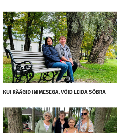
KUI RÄÄGID INIMESEGA, VÕID LEIDA SÕBRA